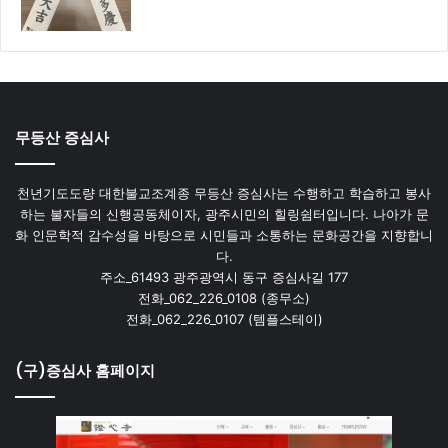
무등산 증심사
천년기도도량 대한불교조계종 무등산 증심사는 수행하고 학습하고 봉사
하는 불자들의 신행공동체이자, 광주시민의 힐링쉼터입니다. 나아가 문
화 인문학적 감수성을 바탕으로 시민들과 소통하는 문화공간을 지향합니
다.
주소_61493 광주광역시 동구 증심사길 177
전화_062_226_0108 (종무소)
전화_062_226_0107 (템플스테이)
(구)증심사 홈페이지