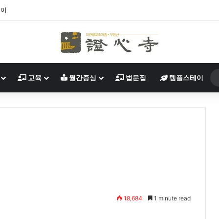
살이
교육
월간증심
법문집
템플스테이
18,684
1 minute read