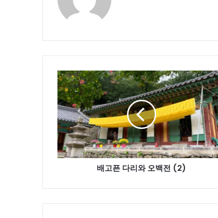
배
고
픈
다
리
와
오
백
전
배고픈 다리와 오백전 (2)
(2)