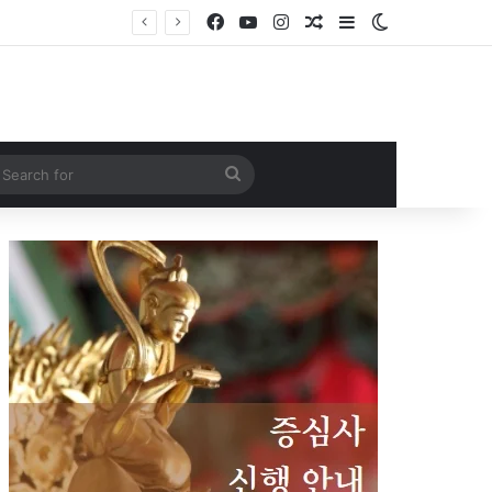
Facebook
YouTube
Instagram
Random Article
Sidebar
Switch skin
Search
for