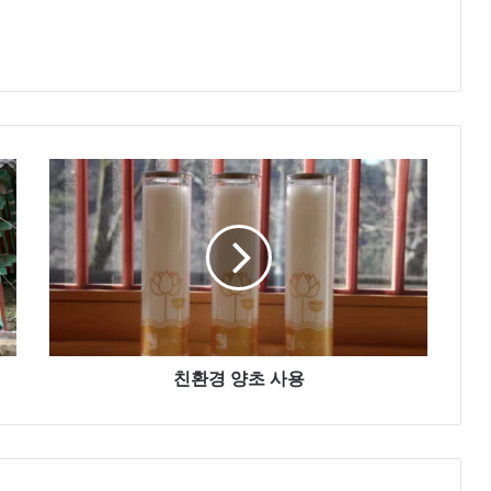
친
환
경
양
초
사
용
친환경 양초 사용