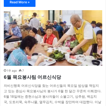
Read More »
1주 ago
7
6월 목요봉사팀 어르신식당
자비신행회 어르신식당을 찾는 어르신들의 목요일 밥상을 책임지
고 있는 증심사 목요봉사님의 봉사가 6월 한 달간 꾸준히 이뤄졌다.
6월 18일에는 중현스님과 봉사자들이 소불고기, 상추쌈, 백김치
국, 도토리묵, 숙주나물, 열무김치, 수박을 장만하여 대접했다. 이날