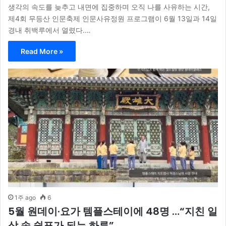
생각의 속도를 늦추고 내면에 집중하며 오직 나를 사유하는 시간,
제4회 무등산 인문축제 인문사유정원 프로그램이 6월 13일과 14일
경내 취백루에서 열렸다.…
Read More »
1주 ago
6
5월 원데이·요가 템플스테이에 48명 …“지친 일
상 속 쉼표가 되는 하루”