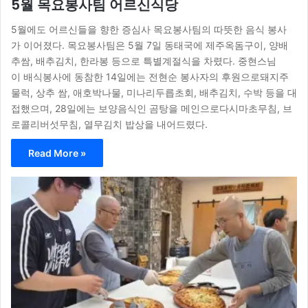
5월 목요봉사팀 어르신식당
5월에도 어르신들을 향한 증심사 목요봉사팀의 따뜻한 음식 봉사
가 이어졌다. 목요봉사팀은 5월 7일 동태국에 제주옥돔구이, 양배
추쌈, 배추김치, 한라봉 등으로 특별계절식을 차렸다. 중현스님
이 배식봉사에 동참한 14일에는 전현순 봉사자의 후원으로돼지주
물럭, 상추 쌈, 애호박나물, 미나리두릅초회, 배추김치, 수박 등을 대
접했으며, 28일에는 보양음식인 곰탕을 메인으로다시마초무침, 브
로콜리버섯무침, 열무김치 밥상을 내어드렸다.
Read More »