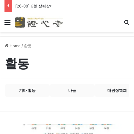
[26-08] 왕생극락 바라옵니다
Menu
Se
Home
/
활동
활동
기타 활동
나눔
대원장학회