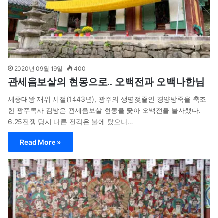
2020년 09월 19일
400
관세음보살의 현몽으로.. 오백전과 오백나한님
세종대왕 재위 시절(1443년), 광주의 생명젖줄인 경양방죽을 축조
한 광주목사 김방은 관세음보살 현몽을 좇아 오백전을 불사했다.
6.25전쟁 당시 다른 전각은 불에 탔으나…
Read More »