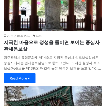
2021년 05월 23일
408
지극한 마음으로 정성을 들이면 보이는 증심사
관세음보살
광주광역시 유형문화재 제14호로 지정된 증심사 석조보살입상은
증심사에서는 관세음보살님으로 통하고 있다. 오대산 월정사 석조
보살좌상(보물 제139호)과 같이 높은 원통형 보관을 쓰고 있다는…
Read More »