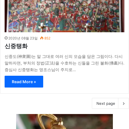
2020년 08월 23일
852
신중탱화
신중도(神衆圖)는 말 그대로 여러 신의 모습을 담은 그림이다. 다시
말하자면, 부처의 정법(正法)을 수호하는 신들을 그린 불화(佛畵)다.
증심사 신중탱화는 영조스님이 주지로…
Read More »
Next page