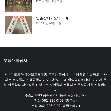
2022년 04월 21일
입춘삼재기도의 의미
2021년 01월 14일
무등산 증심사
천년기도도량 대한불교조계종 무등산 증심사는 수행하고 학습하고 봉사
하는 불자들의 신행공동체이자, 광주시민의 힐링쉼터입니다. 나아가 문
화 인문학적 감수성을 바탕으로 시민들과 소통하는 문화공간을 지향합니
다.
주소_61493 광주광역시 동구 증심사길 177
전화_062_226_0108 (종무소)
전화_062_226_0107 (템플스테이)