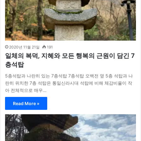
2020년 11월 21일
191
일체의 복덕, 지혜와 모든 행복의 근원이 담긴 7
층석탑
5층석탑과 나란히 있는 7층석탑 7층석탑 오백전 옆 5층 석탑과 나
란히 위치한 7층 석탑은 통일신라시대 석탑에 비해 체감비율이 작
아 전체적으로 매우…
Read More »