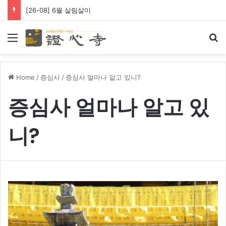
[26-08] 왕생극락 바라옵니다
Menu
Se
Home
/
증심사
/
증심사 얼마나 알고 있니?
증심사 얼마나 알고 있
니?