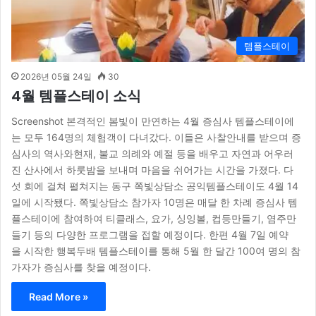
템플스테이
2026년 05월 24일
30
4월 템플스테이 소식
Screenshot 본격적인 봄빛이 만연하는 4월 증심사 템플스테이에
는 모두 164명의 체험객이 다녀갔다. 이들은 사찰안내를 받으며 증
심사의 역사와현재, 불교 의례와 예절 등을 배우고 자연과 어우러
진 산사에서 하룻밤을 보내며 마음을 쉬어가는 시간을 가졌다. 다
섯 회에 걸쳐 펼쳐지는 동구 쪽빛상담소 공익템플스테이도 4월 14
일에 시작됐다. 쪽빛상담소 참가자 10명은 매달 한 차례 증심사 템
플스테이에 참여하여 티클래스, 요가, 싱잉볼, 컵등만들기, 염주만
들기 등의 다양한 프로그램을 접할 예정이다. 한편 4월 7일 예약
을 시작한 행복두배 템플스테이를 통해 5월 한 달간 100여 명의 참
가자가 증심사를 찾을 예정이다.
Read More »