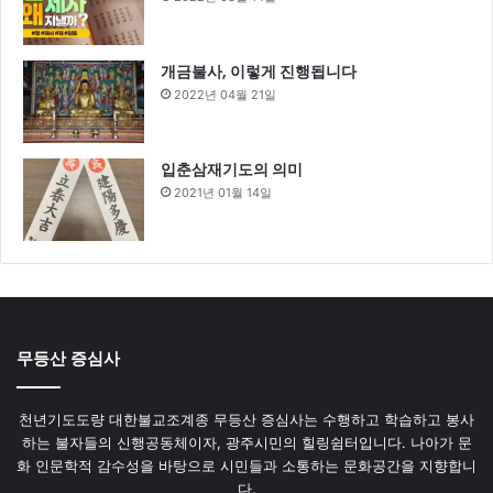
개금불사, 이렇게 진행됩니다
2022년 04월 21일
입춘삼재기도의 의미
2021년 01월 14일
무등산 증심사
천년기도도량 대한불교조계종 무등산 증심사는 수행하고 학습하고 봉사
하는 불자들의 신행공동체이자, 광주시민의 힐링쉼터입니다. 나아가 문
화 인문학적 감수성을 바탕으로 시민들과 소통하는 문화공간을 지향합니
다.