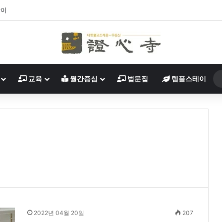
살이
교육
월간증심
법문집
템플스테이
2022년 04월 20일
207