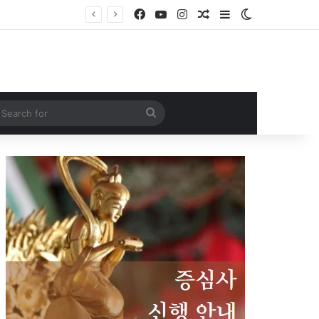
Facebook
YouTube
Instagram
Random Article
Sidebar
Switch skin
Search
for