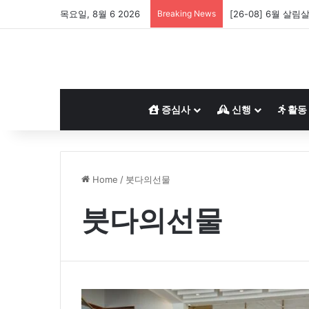
목요일, 8월 6 2026
Breaking News
[26-08] 6월 살림
증심사
신행
활동
Home
/
붓다의선물
붓다의선물