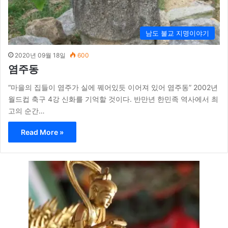
남도 불교 지명이야기
2020년 09월 18일
600
염주동
“마을의 집들이 염주가 실에 꿰어있듯 이어져 있어 염주동” 2002년
월드컵 축구 4강 신화를 기억할 것이다. 반만년 한민족 역사에서 최
고의 순간…
Read More »