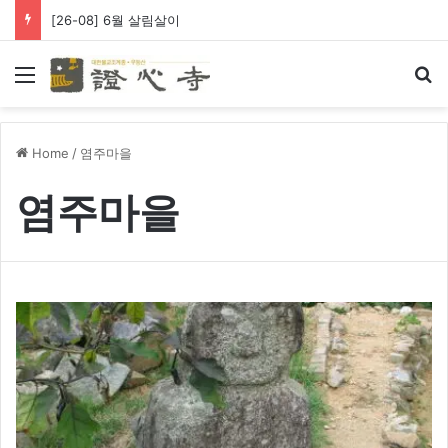
[26-08] 6월 살림살이
Menu
Se
Home
/
염주마을
염주마을