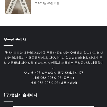
2021년 01월 14일
무등산 증심사
천년기도도량 대한불교조계종 무등산 증심사는 수행하고 학습하고 봉사
하는 불자들의 신행공동체이자, 광주시민의 힐링쉼터입니다. 나아가 문
화 인문학적 감수성을 바탕으로 시민들과 소통하는 문화공간을 지향합니
다.
주소_61493 광주광역시 동구 증심사길 177
전화_062_226_0108 (종무소)
전화_062_226_0107 (템플스테이)
(구)증심사 홈페이지