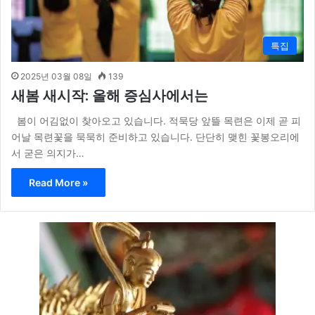
특집
2025년 03월 08일
139
새봄 새시작: 올해 증심사에서는
봄이 어김없이 찾아오고 있습니다. 적묵당 앞뜰 목련은 이제 곧 피
어날 목련꽃을 묵묵히 준비하고 있습니다. 단단히 맺힌 꽃봉오리에
서 굳은 의지가…
Read More »