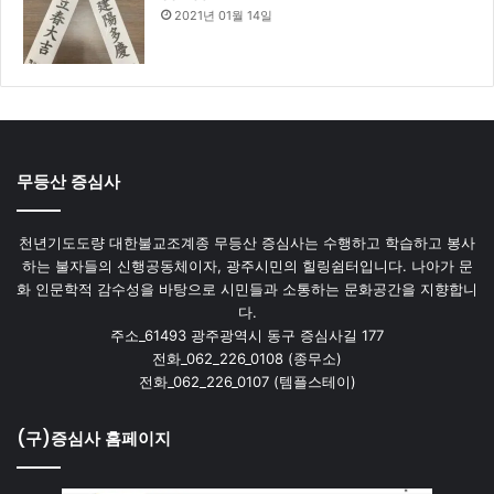
2021년 01월 14일
무등산 증심사
천년기도도량 대한불교조계종 무등산 증심사는 수행하고 학습하고 봉사
하는 불자들의 신행공동체이자, 광주시민의 힐링쉼터입니다. 나아가 문
화 인문학적 감수성을 바탕으로 시민들과 소통하는 문화공간을 지향합니
다.
주소_61493 광주광역시 동구 증심사길 177
전화_062_226_0108 (종무소)
전화_062_226_0107 (템플스테이)
(구)증심사 홈페이지