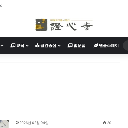
살이
교육
월간증심
법문집
템플스테이
2026년 02월 04일
20