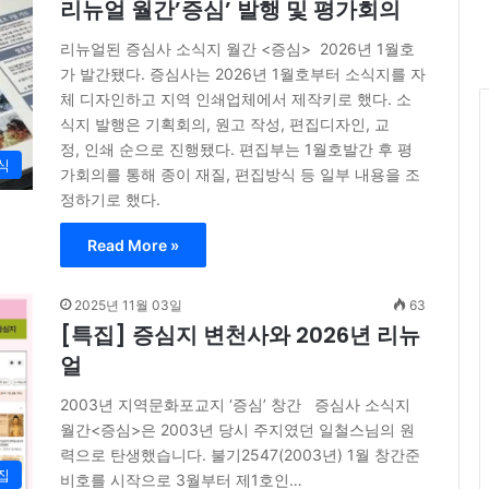
리뉴얼 월간’증심’ 발행 및 평가회의
리뉴얼된 증심사 소식지 월간 <증심> 2026년 1월호
가 발간됐다. 증심사는 2026년 1월호부터 소식지를 자
체 디자인하고 지역 인쇄업체에서 제작키로 했다. 소
식지 발행은 기획회의, 원고 작성, 편집디자인, 교
정, 인쇄 순으로 진행됐다. 편집부는 1월호발간 후 평
식
가회의를 통해 종이 재질, 편집방식 등 일부 내용을 조
정하기로 했다.
Read More »
2025년 11월 03일
63
[특집] 증심지 변천사와 2026년 리뉴
얼
2003년 지역문화포교지 ‘증심’ 창간 증심사 소식지
월간<증심>은 2003년 당시 주지였던 일철스님의 원
력으로 탄생했습니다. 불기2547(2003년) 1월 창간준
집
비호를 시작으로 3월부터 제1호인…