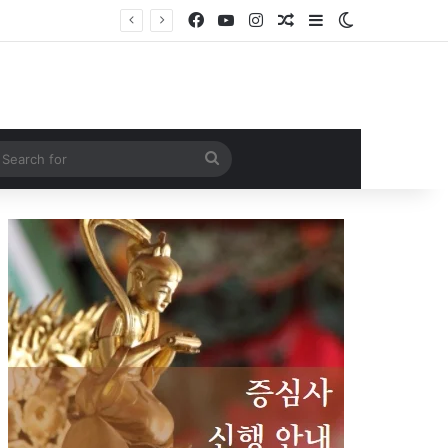
Facebook
YouTube
Instagram
Random Article
Sidebar
Switch skin
Search
for