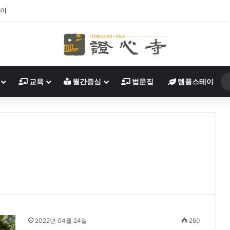
살이
교육
월간증심
법문집
템플스테이
2022년 04월 24일
260