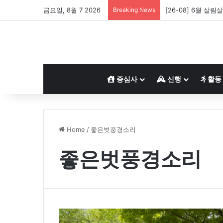
금요일, 8월 7 2026
Breaking News
[26-08] 6월 살림
증심사
신행
활동
Home
/
좋은벗풍경소리
좋은벗풍경소리