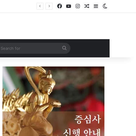
Facebook
YouTube
Instagram
Random Article
Sidebar
Switch skin
Search
for