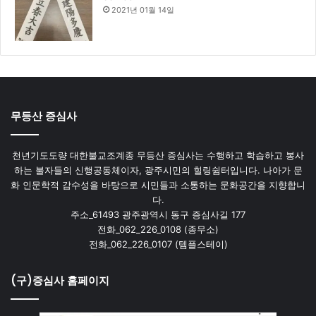
2021년 01월 14일
무등산 증심사
천년기도도량 대한불교조계종 무등산 증심사는 수행하고 학습하고 봉사
하는 불자들의 신행공동체이자, 광주시민의 힐링쉼터입니다. 나아가 문
화 인문학적 감수성을 바탕으로 시민들과 소통하는 문화공간을 지향합니
다.
주소_61493 광주광역시 동구 증심사길 177
전화_062_226_0108 (종무소)
전화_062_226_0107 (템플스테이)
(구)증심사 홈페이지