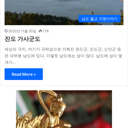
남도 불교 지명이야기
2022년 11월 20일
178
진도 가사군도
세상의 극치, 여기가 극락섬으로 이뤄진 완도군, 진도군, 신안군 등
은 대부분 남도에 있다. 이렇듯 남도에는 섬이 많다. 남도에 섬이 몇
개가…
Read More »