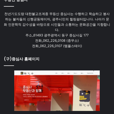
천년기도도량 대한불교조계종 무등산 증심사는 수행하고 학습하고 봉사
하는 불자들의 신행공동체이자, 광주시민의 힐링쉼터입니다. 나아가 문
화 인문학적 감수성을 바탕으로 시민들과 소통하는 문화공간을 지향합니
다.
주소_61493 광주광역시 동구 증심사길 177
전화_062_226_0108 (종무소)
전화_062_226_0107 (템플스테이)
(구)증심사 홈페이지