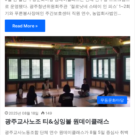
로 운영됐다. 광주청년위원회주관 ‘절로낫네 스테이 인 피스’ 1~2회
기와 푸른봉사장애인 주간보호센터 직원 연수, 농업회사법인…
Read More »
무등문화마당
2025년 08월 18일
149
광주교사노조 티&싱잉볼 원데이클래스
광주교사노동조합 단체 연수 원데이클래스가 8월 5일 증심사 취백