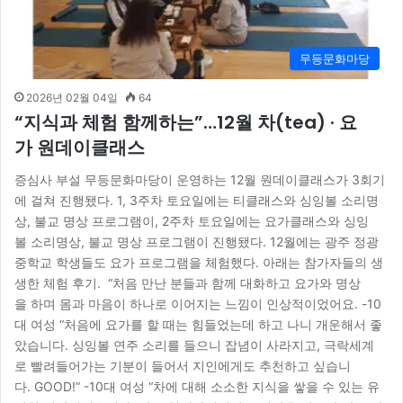
무등문화마당
2026년 02월 04일
64
“지식과 체험 함께하는”…12월 차(tea) · 요
가 원데이클래스
증심사 부설 무등문화마당이 운영하는 12월 원데이클래스가 3회기
에 걸쳐 진행됐다. 1, 3주차 토요일에는 티클래스와 싱잉볼 소리명
상, 불교 명상 프로그램이, 2주차 토요일에는 요가클래스와 싱잉
볼 소리명상, 불교 명상 프로그램이 진행됐다. 12월에는 광주 정광
중학교 학생들도 요가 프로그램을 체험했다. 아래는 참가자들의 생
생한 체험 후기. “처음 만난 분들과 함께 대화하고 요가와 명상
을 하며 몸과 마음이 하나로 이어지는 느낌이 인상적이었어요. -10
대 여성 “처음에 요가를 할 때는 힘들었는데 하고 나니 개운해서 좋
았습니다. 싱잉볼 연주 소리를 들으니 잡념이 사라지고, 극락세계
로 빨려들어가는 기분이 들어서 지인에게도 추천하고 싶습니
다. GOOD!” -10대 여성 “차에 대해 소소한 지식을 쌓을 수 있는 유