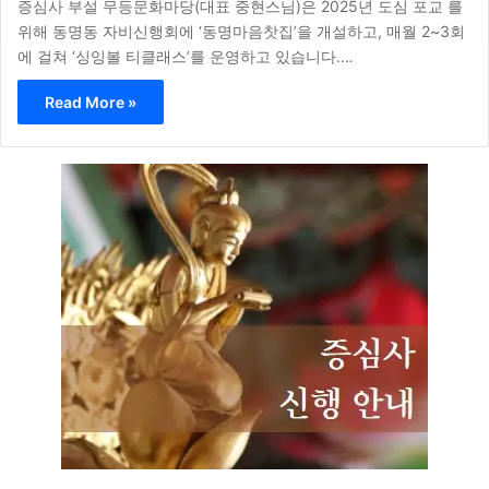
증심사 부설 무등문화마당(대표 중현스님)은 2025년 도심 포교 를
위해 동명동 자비신행회에 ‘동명마음찻집’을 개설하고, 매월 2~3회
에 걸쳐 ‘싱잉볼 티클래스’를 운영하고 있습니다.…
Read More »