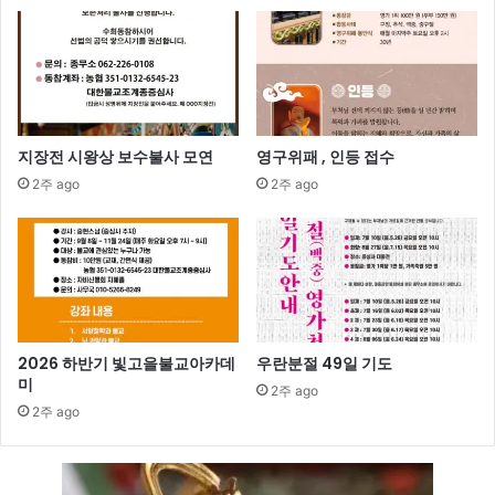
지장전 시왕상 보수불사 모연
영구위패 , 인등 접수
2주 ago
2주 ago
2026 하반기 빛고을불교아카데
우란분절 49일 기도
미
2주 ago
2주 ago