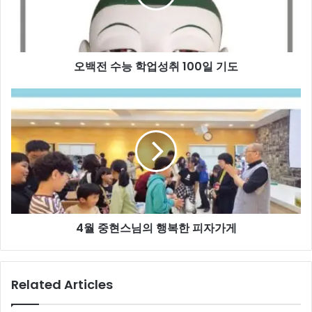
학
업
성
취
오백전 수능 학업성취 100일 기도
100
일
기
4
도
월
중
현
스
님
의
행
복
4월 중현스님의 행복한 피자가게
한
피
자
가
Related Articles
게