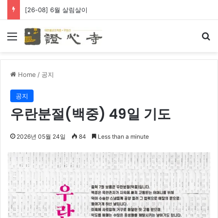
[26-08] 6월 살림살이
Menu
Se
Home
/
공지
공지
우란분절(백중) 49일 기도
2026년 05월 24일
84
Less than a minute