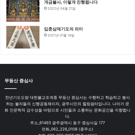
개금불사, 이렇게 진행됩니다
2022년 04월 21일
입춘삼재기도의 의미
2021년 01월 14일
무등산 증심사
천년기도도량 대한불교조계종 무등산 증심사는 수행하고 학습하고 봉사
하는 불자들의 신행공동체이자, 광주시민의 힐링쉼터입니다. 나아가 문
화 인문학적 감수성을 바탕으로 시민들과 소통하는 문화공간을 지향합니
다.
주소_61493 광주광역시 동구 증심사길 177
전화_062_226_0108 (종무소)