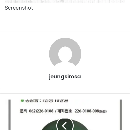
Screenshot
jeungsimsa
오
백
전
수
능