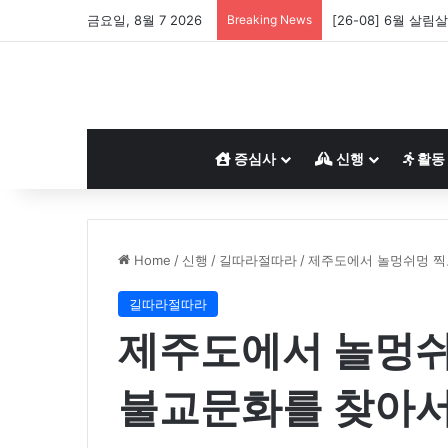
금요일, 8월 7 2026
Breaking News
[26-08] 왕생극락
증심사
신행
활동
Home
/
신행
/
길따라절따라
/
제주도에서 놀멍쉬멍 찍고
길따라절따라
제주도에서 놀멍쉬
불교문화를 찾아서.