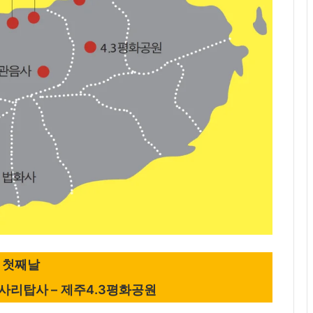
첫째날
불사리탑사 – 제주4.3평화공원