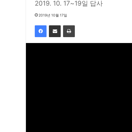
2019. 10. 17~19일 답사
2019년 10월 17일
Facebook
Share via Email
Print