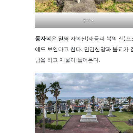
동자복
동자복
은 일명 자복신(재물과 복의 신)으
에도 보인다고 한다. 민간신앙과 불교가 
남을 하고 재물이 들어온다.