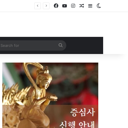
Facebook
YouTube
Instagram
Random Article
Sidebar
Switch skin
Search
for