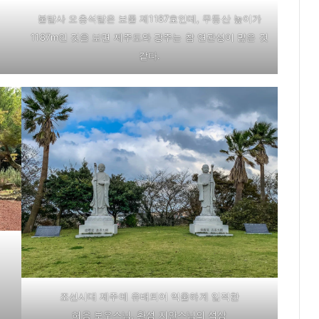
불탑사 오층석탑은 보물 제1187호인데, 무등산 높이가
1187m인 것을 보면 제주도와 광주는 참 연관성이 많은 것
같다.
조선시대 제주에 유배되어 억울하게 입적한
허응 보우스님, 환성 지안스님의 석상