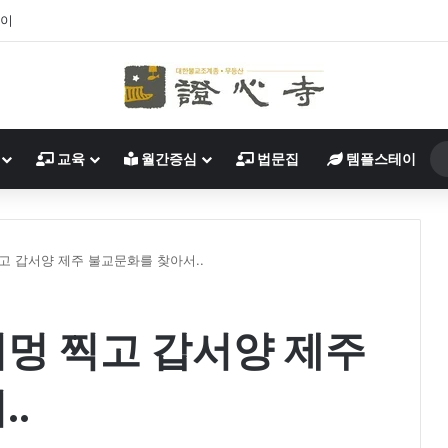
 바라옵니다
교육
월간증심
법문집
템플스테이
 갑서양 제주 불교문화를 찾아서..
멍 찍고 갑서양 제주
.