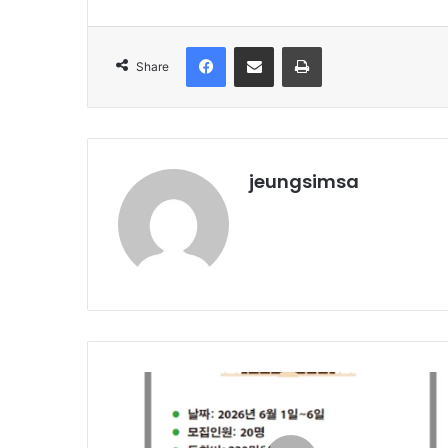
Facebook
Share via Email
Print
Share
jeungsimsa
2026
년
6
월