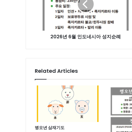
인
도
네
시
아
2026년 6월 인도네시아 성지순례
성
지
순
례
Related Articles
병오년 삼재기도