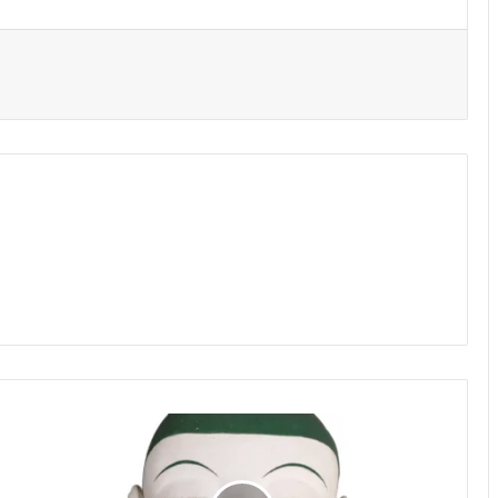
증
심
사
오