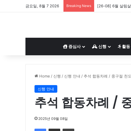
금요일, 8월 7 2026
Breaking News
[26-08] 6월 살림
증심사
신행
활동
Home
/
신행
/
신행 안내
/
추석 합동차례 / 중구절 천
신행 안내
추석 합동차례 / 
2025년 09월 08일
Facebook
Share via Email
Print