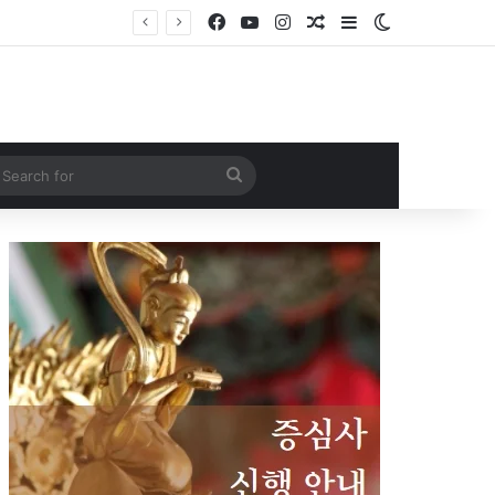
Facebook
YouTube
Instagram
Random Article
Sidebar
Switch skin
Search
for