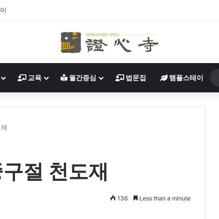
살이
교육
월간증심
법문집
템플스테이
도재
중구절 천도재
136
Less than a minute