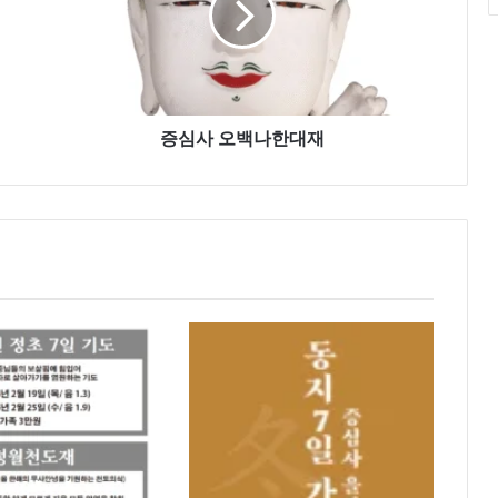
백
나
한
대
재
증심사 오백나한대재