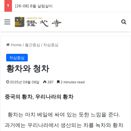
[26-08] 6월 살림살이
Menu
Se
Home
/
월간증심
/
차심증심
차심증심
황차와 청차
2025년 09월 08일
287
2 minutes read
중국의 황차, 우리나라의 황차
황차는 마치 베일에 싸여 있는 듯한 느낌을 준다.
과거에는 우리나라에서 생산되는 차를 녹차와 황차