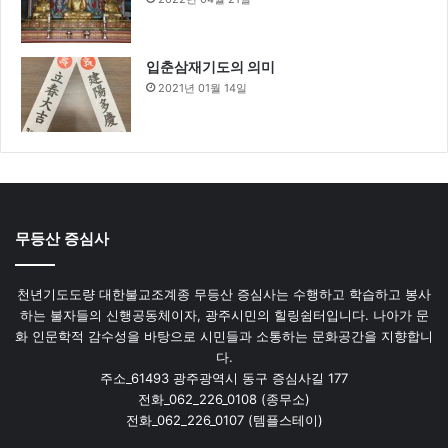
입춘삼재기도의 의미
2021년 01월 14일
무등산 증심사
천년기도도량 대한불교조계종 무등산 증심사는 수행하고 학습하고 봉사
하는 불자들의 신행공동체이자, 광주시민의 힐링쉼터입니다. 나아가 문
화 인문학적 감수성을 바탕으로 시민들과 소통하는 문화공간을 지향합니
다.
주소_61493 광주광역시 동구 증심사길 177
전화_062_226_0108 (종무소)
전화_062_226_0107 (템플스테이)