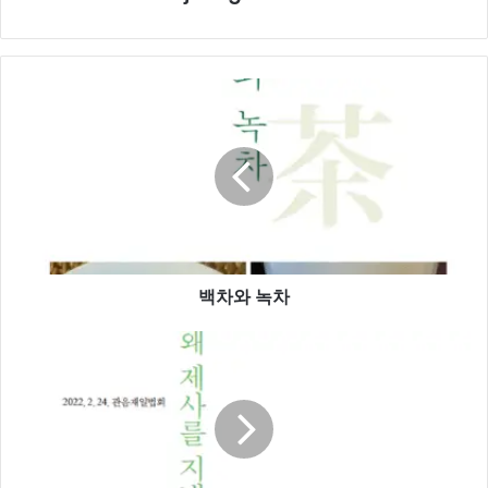
백
차
와
녹
차
백차와 녹차
절
에
서
왜
제
사
를