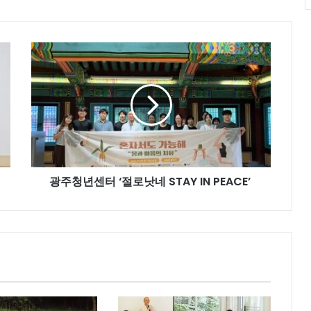
광
주
청
년
센
터
‘절
로
낫
광주청년센터 ‘절로낫네 STAY IN PEACE’
네
STAY
IN
PEACE’