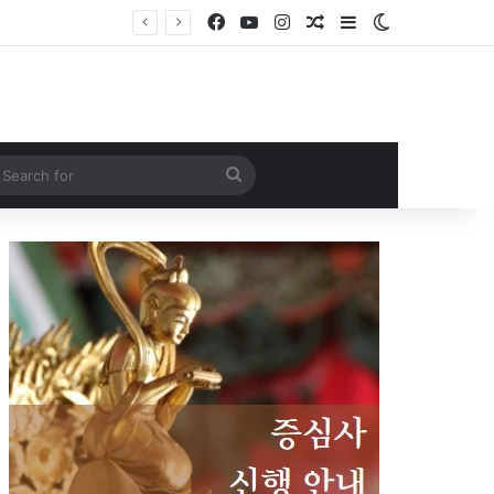
Facebook
YouTube
Instagram
Random Article
Sidebar
Switch skin
Search
for