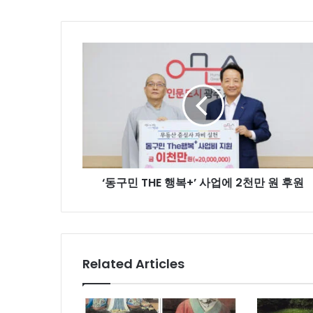
‘동
구
민
THE
행
복
+’
사
업
‘동구민 THE 행복+’ 사업에 2천만 원 후원
에
2
천
만
원
후
Related Articles
원