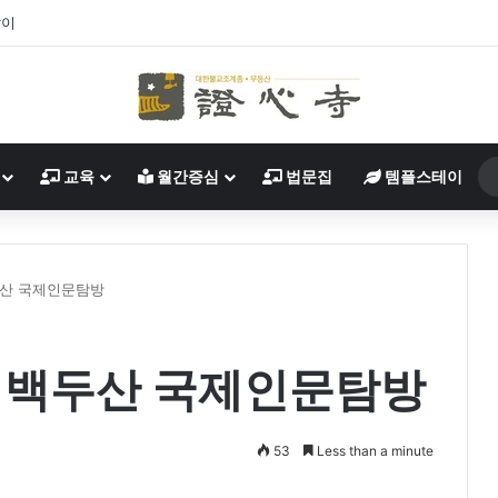
살이
교육
월간증심
법문집
템플스테이
두산 국제인문탐방
년 백두산 국제인문탐방
53
Less than a minute