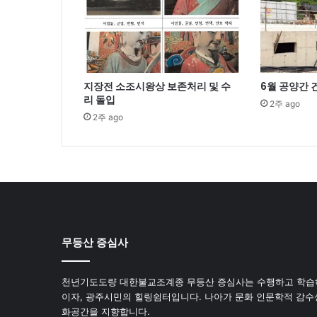
지장전 소조시왕상 보존처리 및 수
6월 공양간
리 돌입
2주 ago
2주 ago
무등산 증심사
천년기도도량 대한불교조계종 무등산 증심사는 수행하고 학습
이자, 광주시민의 힐링쉼터입니다. 나아가 문화 인문학적 감수
화공간을 지향합니다.