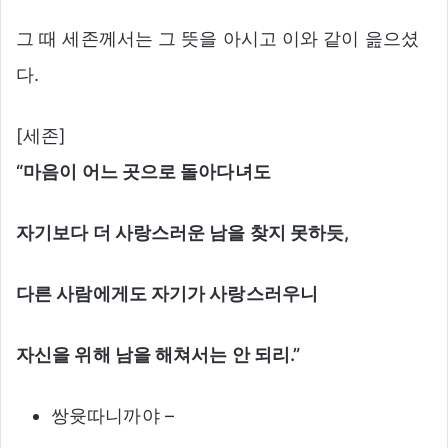
그 때 세존께서는 그 뜻을 아시고 이와 같이 읊으셨
다.
[세존]
“
마음이
어느
곳으로
돌아다녀도
자기보다
더
사랑스러운
남을
찾지
못하듯,
다른
사람에게도
자기가
사랑스러우니
자신을
위해
남을
해쳐서는
안
되리.”
쌍윳따니까야 –