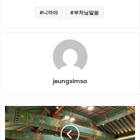
니까야
부처님말씀
jeungsimsa
2
월
원
데
이