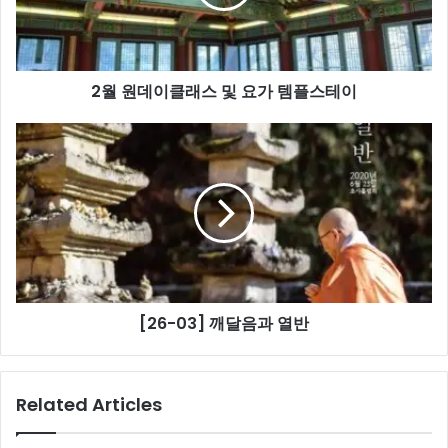
클
래
스
및
2월 원데이클래스 및 요가 템플스테이
요
가
템
[26-
플
03]
스
깨
테
달
이
음
과
열
반
[26-03] 깨달음과 열반
Related Articles