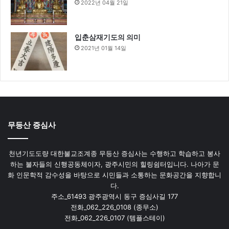
2022년 04월 21일
입춘삼재기도의 의미
2021년 01월 14일
무등산 증심사
천년기도도량 대한불교조계종 무등산 증심사는 수행하고 학습하고 봉사
하는 불자들의 신행공동체이자, 광주시민의 힐링쉼터입니다. 나아가 문
화 인문학적 감수성을 바탕으로 시민들과 소통하는 문화공간을 지향합니
다.
주소_61493 광주광역시 동구 증심사길 177
전화_062_226_0108 (종무소)
전화_062_226_0107 (템플스테이)