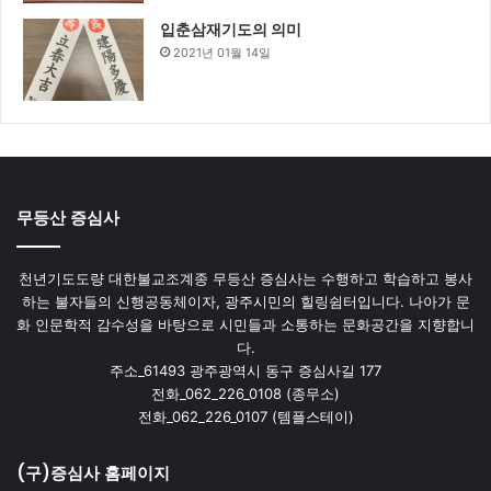
입춘삼재기도의 의미
2021년 01월 14일
무등산 증심사
천년기도도량 대한불교조계종 무등산 증심사는 수행하고 학습하고 봉사
하는 불자들의 신행공동체이자, 광주시민의 힐링쉼터입니다. 나아가 문
화 인문학적 감수성을 바탕으로 시민들과 소통하는 문화공간을 지향합니
다.
주소_61493 광주광역시 동구 증심사길 177
전화_062_226_0108 (종무소)
전화_062_226_0107 (템플스테이)
(구)증심사 홈페이지