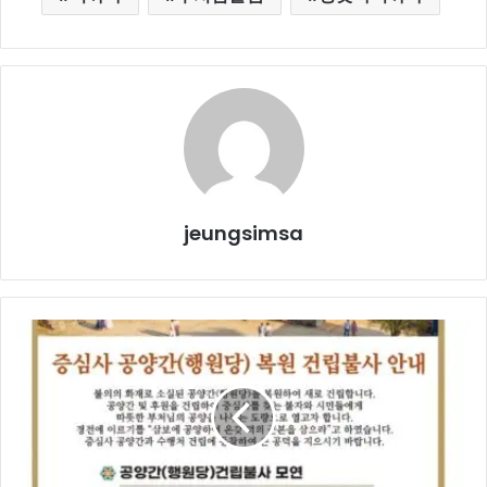
jeungsimsa
공
양
간
복
원
건
립