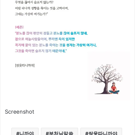
Screenshot
니까야
부처님말씀
쌍윳따니까야