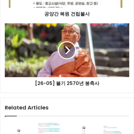
불
사
공양간 복원 건립불사
[26-
05]
불
기
2570
년
봉
축
사
[26-05] 불기 2570년 봉축사
Related Articles