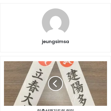
jeungsimsa
입
춘
삼
재
기
도
의
의
미
입춘삼재기도의 의미