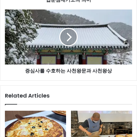
증
심
사
를
수
호
하
는
사
증심사를 수호하는 사천왕문과 사천왕상
천
왕
문
과
Related Articles
사
천
왕
상