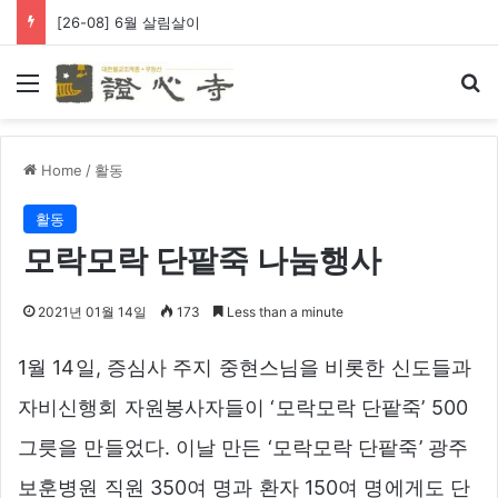
[26-08] 6월 살림살이
Menu
Se
Home
/
활동
활동
모락모락 단팥죽 나눔행사
2021년 01월 14일
173
Less than a minute
1월 14일, 증심사 주지 중현스님을 비롯한 신도들과
자비신행회 자원봉사자들이 ‘모락모락 단팥죽’ 500
그릇을 만들었다. 이날 만든 ‘모락모락 단팥죽’ 광주
보훈병원 직원 350여 명과 환자 150여 명에게도 단