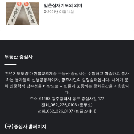
입춘삼재기도의 의미
2021년 01월 14일
무등산 증심사
천년기도도량 대한불교조계종 무등산 증심사는 수행하고 학습하고 봉사
하는 불자들의 신행공동체이자, 광주시민의 힐링쉼터입니다. 나아가 문
화 인문학적 감수성을 바탕으로 시민들과 소통하는 문화공간을 지향합니
다.
주소_61493 광주광역시 동구 증심사길 177
전화_062_226_0108 (종무소)
전화_062_226_0107 (템플스테이)
(구)증심사 홈페이지