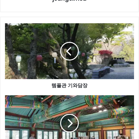
템
플
관
기
와
담
장
템플관 기와담장
온
라
인
불
교
학
당