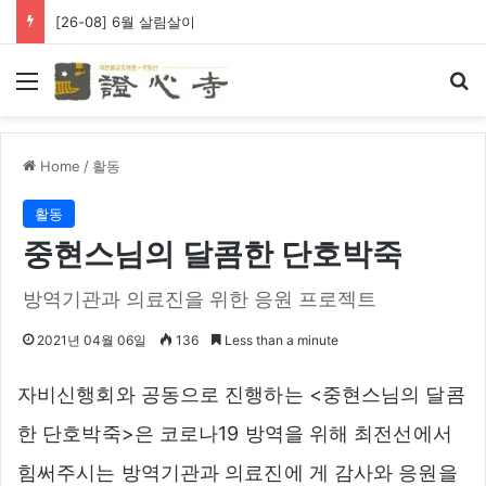
[26-08] 6월 살림살이
Menu
Se
Home
/
활동
활동
중현스님의 달콤한 단호박죽
방역기관과 의료진을 위한 응원 프로젝트
2021년 04월 06일
136
Less than a minute
자비신행회와 공동으로 진행하는 <중현스님의 달콤
한 단호박죽>은 코로나19 방역을 위해 최전선에서
힘써주시는 방역기관과 의료진에 게 감사와 응원을