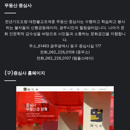
무등산 증심사
천년기도도량 대한불교조계종 무등산 증심사는 수행하고 학습하고 봉사
하는 불자들의 신행공동체이자, 광주시민의 힐링쉼터입니다. 나아가 문
화 인문학적 감수성을 바탕으로 시민들과 소통하는 문화공간을 지향합니
다.
주소_61493 광주광역시 동구 증심사길 177
전화_062_226_0108 (종무소)
전화_062_226_0107 (템플스테이)
(구)증심사 홈페이지