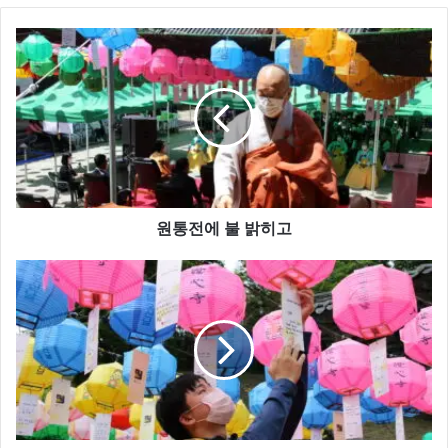
원
통
전
에
불
밝
히
고
원통전에 불 밝히고
이
웃
에
'선
한
영
향
력'
주