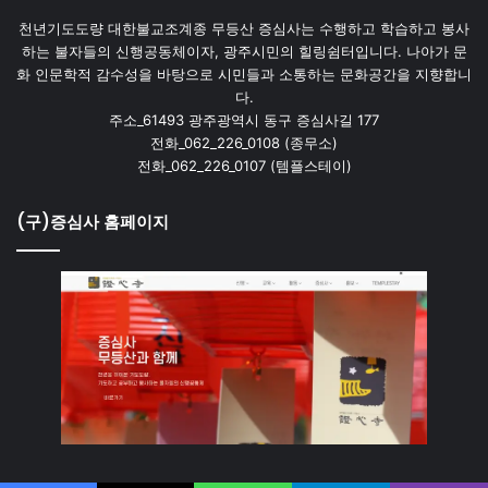
천년기도도량 대한불교조계종 무등산 증심사는 수행하고 학습하고 봉사
하는 불자들의 신행공동체이자, 광주시민의 힐링쉼터입니다. 나아가 문
화 인문학적 감수성을 바탕으로 시민들과 소통하는 문화공간을 지향합니
다.
주소_61493 광주광역시 동구 증심사길 177
전화_062_226_0108 (종무소)
전화_062_226_0107 (템플스테이)
(구)증심사 홈페이지