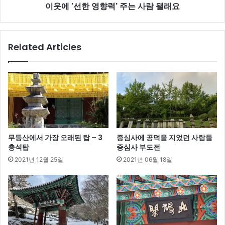
이웃에 '선한 영향력' 주는 사람 됄래요
는
사
람
됄
Related Articles
래
요
무등산에서 가장 오래된 탑 – 3
증심사에 공덕을 지었던 사람들
층석탑
증심사 부도전
2021년 12월 25일
2021년 06월 18일