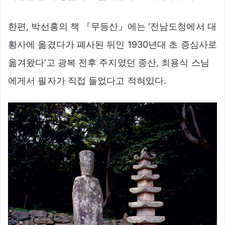
한편, 박선홍의 책 『무등산』에는 ‘전남도청에서 대
황사에 옮겼다가 폐사된 뒤인 1930년대 초 증심사로
옮겨왔다’고 광복 전후 주지였던 종산, 최용식 스님
에게서 필자가 직접 들었다고 적혀있다.