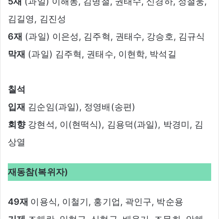
5재
(과일) 이해동, 김병철, 권태수, 신경하, 정철웅,
김길영, 김진성
6재
(과일) 이은성, 김주혁, 권태수, 강승호, 김규식
막재
(과일) 김주혁, 권태수, 이현학, 박석길
칠석
입재
김순임(과일), 정영배(송편)
회향
강현석, 이(현떡식), 김용덕(과일), 박경미, 김
상열
재동참(복위자)
49재
이용식, 이철기, 홍기업, 곽인구, 박순용