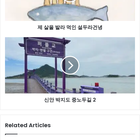
먹
인
설
두
제 살을 발라 먹인 설두라건녕
라
건
녕
신
안
박
지
도
중
노
두
길
신안 박지도 중노두길 2
2
Related Articles