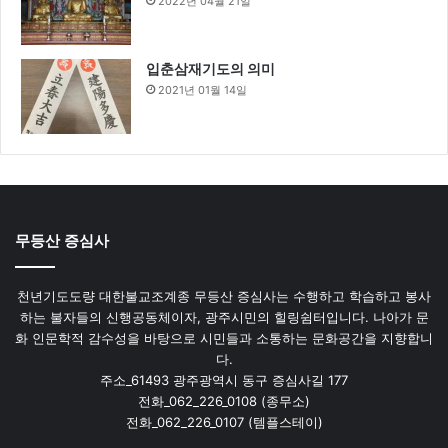
2022년 04월 21일
입춘삼재기도의 의미
2021년 01월 14일
무등산 증심사
천년기도도량 대한불교조계종 무등산 증심사는 수행하고 학습하고 봉사
하는 불자들의 신행공동체이자, 광주시민의 힐링쉼터입니다. 나아가 문
화 인문학적 감수성을 바탕으로 시민들과 소통하는 문화공간을 지향합니
다.
주소_61493 광주광역시 동구 증심사길 177
전화_062_226_0108 (종무소)
전화_062_226_0107 (템플스테이)