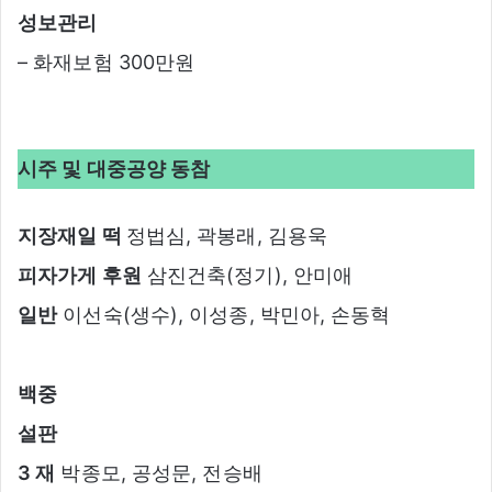
성보관리
– 화재보험 300만원
시주 및 대중공양 동참
지장재일 떡
정법심, 곽봉래, 김용욱
피자가게 후원
삼진건축(정기), 안미애
일반
이선숙(생수), 이성종, 박민아, 손동혁
백중
설판
3 재
박종모, 공성문, 전승배