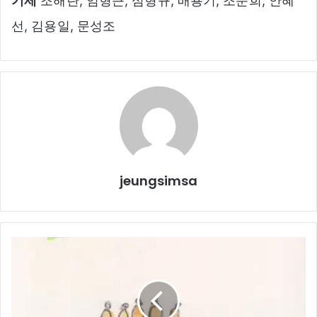
기제
조해란, 임형근, 심형규, 배용기, 조문희, 안혜
선, 김용일, 문성조
jeungsimsa
제
살
을
발
라