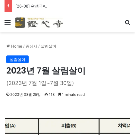
[26-08] 왕생극락 바라옵니다
Menu
Se
Home
/
증심사
/
살림살이
살림살이
2023년 7월 살림살이
(2023년 7월 1일~7월 30일)
2023년 08월 25일
113
1 minute read