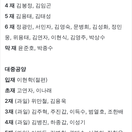
4 재
김봉정, 김임곤
5 재
김용태, 김태성
6 재
정광민, 서민자, 김영숙, 문병희, 김성화, 정민
웅, 위용태, 김연자, 이현식, 김영주, 박상수
막 재
윤준호, 박종수
대중공양
입재
이현학(절편)
초재
고연자, 이나래
2재
(과일) 위만철, 김용욱
3재
(과일) 김주혁, 주진갑, 이득수, 범열호, 조한배
4재
(과일) 김병진, 하종갑, 이성기