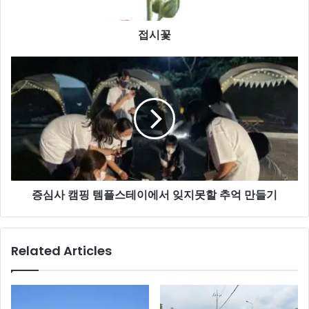
접시꽃
증
심
사
캠
핑
템
플
스
테
증심사 캠핑 템플스테이에서 잊지못할 추억 만들기
이
에
서
잊
Related Articles
지
못
할
추
억