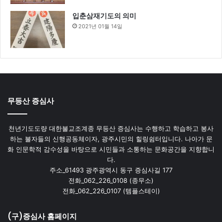
입춘삼재기도의 의미
2021년 01월 14일
무등산 증심사
천년기도도량 대한불교조계종 무등산 증심사는 수행하고 학습하고 봉사
하는 불자들의 신행공동체이자, 광주시민의 힐링쉼터입니다. 나아가 문
화 인문학적 감수성을 바탕으로 시민들과 소통하는 문화공간을 지향합니
다.
주소_61493 광주광역시 동구 증심사길 177
전화_062_226_0108 (종무소)
전화_062_226_0107 (템플스테이)
(구)증심사 홈페이지