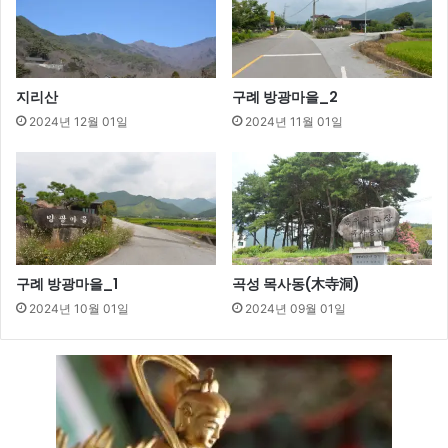
만
들
기
지리산
구례 방광마을_2
2024년 12월 01일
2024년 11월 01일
구례 방광마을_1
곡성 목사동(木寺洞)
2024년 10월 01일
2024년 09월 01일