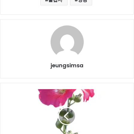
jeungsimsa
접
시
꽃