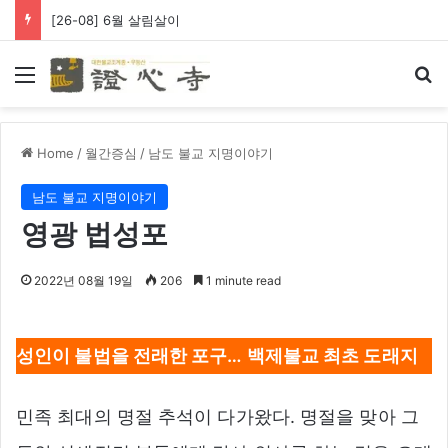
[26-08] 6월 살림살이
Menu
Se
Home
/
월간증심
/
남도 불교 지명이야기
남도 불교 지명이야기
영광 법성포
2022년 08월 19일
206
1 minute read
성인이 불법을 전래한 포구… 백제불교 최초 도래지
민족 최대의 명절 추석이 다가왔다. 명절을 맞아 그