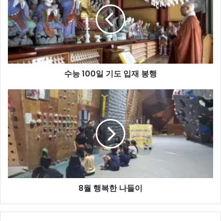
일
기
도
입
재
봉
수능 100일 기도 입재 봉행
행
8
월
행
복
한
나
들
이
8월 행복한 나들이