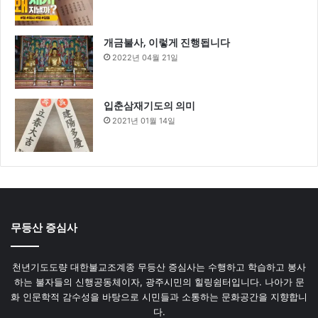
개금불사, 이렇게 진행됩니다
2022년 04월 21일
입춘삼재기도의 의미
2021년 01월 14일
무등산 증심사
천년기도도량 대한불교조계종 무등산 증심사는 수행하고 학습하고 봉사
하는 불자들의 신행공동체이자, 광주시민의 힐링쉼터입니다. 나아가 문
화 인문학적 감수성을 바탕으로 시민들과 소통하는 문화공간을 지향합니
다.