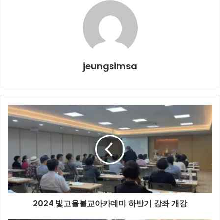
jeungsimsa
2024
빛
고
을
불
교
아
카
데
2024 빛고을불교아카데미 하반기 강좌 개강
미
하