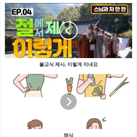
불
교
식
제
사,
이
렇
게
지
불교식 제사, 이렇게 지내요
내
요
채
식
채식