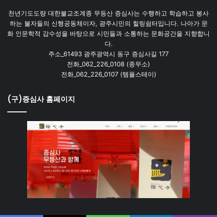
천년기도도량 대한불교조계종 무등산 증심사는 수행하고 학습하고 봉사
하는 불자들의 신행공동체이자, 광주시민의 힐링쉼터입니다. 나아가 문
화 인문학적 감수성을 바탕으로 시민들과 소통하는 문화공간을 지향합니
다.
주소_61493 광주광역시 동구 증심사길 177
전화_062_226_0108 (종무소)
전화_062_226_0107 (템플스테이)
(구)증심사 홈페이지