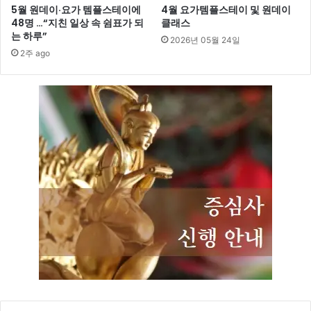
5월 원데이·요가 템플스테이에
4월 요가템플스테이 및 원데이
48명 …“지친 일상 속 쉼표가 되
클래스
는 하루”
2026년 05월 24일
2주 ago