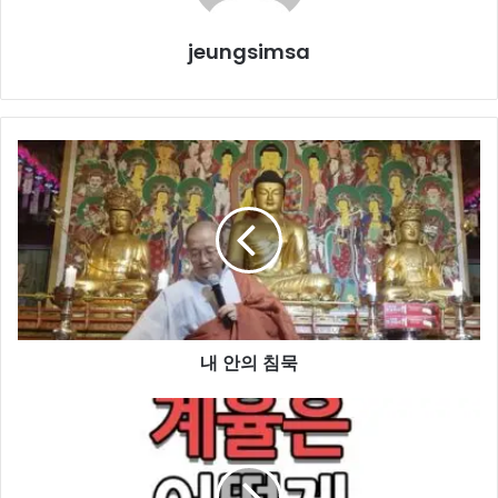
jeungsimsa
내
안
의
침
묵
내 안의 침묵
계
율
은
어