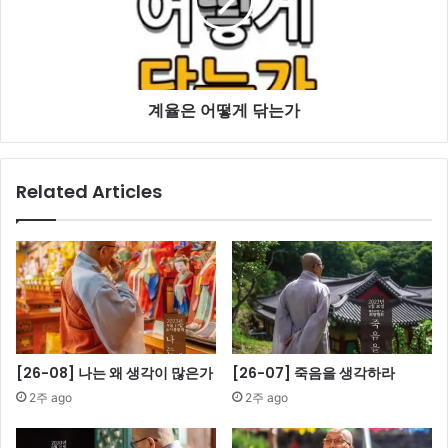
떻
게
닦
는
가
계율은 어떻게 닦는가
Related Articles
[26-08] 나는 왜 생각이 많은가
[26-07] 죽음을 생각하라
2주 ago
2주 ago