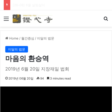
[26-08] 왕생극락 바라옵니다
Menu
Se
Home
/
월간증심
/
이달의 법문
이달의 법문
마음의 환승역
2019년 6월 20일 지장재일 법회
2019년 06월 20일
94
3 minutes read