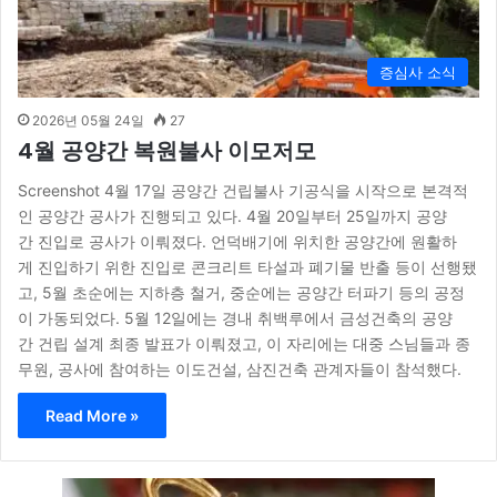
증심사 소식
2026년 05월 24일
27
4월 공양간 복원불사 이모저모
Screenshot 4월 17일 공양간 건립불사 기공식을 시작으로 본격적
인 공양간 공사가 진행되고 있다. 4월 20일부터 25일까지 공양
간 진입로 공사가 이뤄졌다. 언덕배기에 위치한 공양간에 원활하
게 진입하기 위한 진입로 콘크리트 타설과 폐기물 반출 등이 선행됐
고, 5월 초순에는 지하층 철거, 중순에는 공양간 터파기 등의 공정
이 가동되었다. 5월 12일에는 경내 취백루에서 금성건축의 공양
간 건립 설계 최종 발표가 이뤄졌고, 이 자리에는 대중 스님들과 종
무원, 공사에 참여하는 이도건설, 삼진건축 관계자들이 참석했다.
Read More »