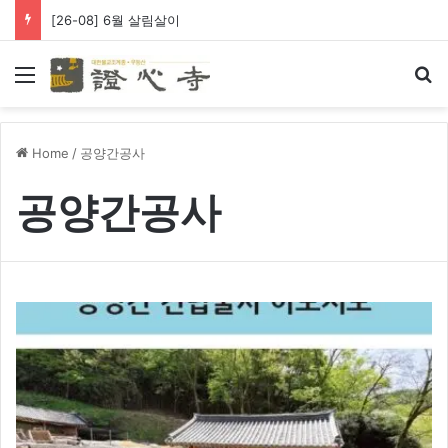
[26-08] 6월 살림살이
Menu
Se
Home
/
공양간공사
공양간공사