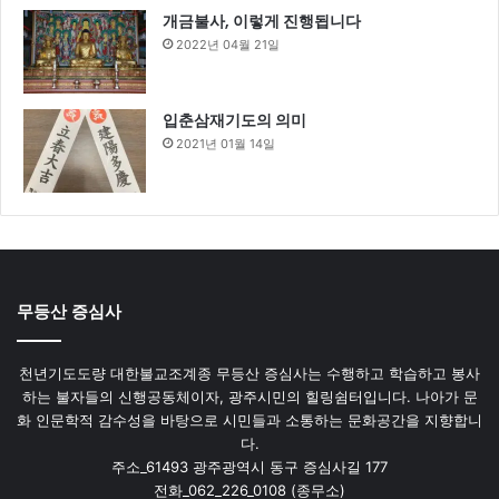
개금불사, 이렇게 진행됩니다
2022년 04월 21일
입춘삼재기도의 의미
2021년 01월 14일
무등산 증심사
천년기도도량 대한불교조계종 무등산 증심사는 수행하고 학습하고 봉사
하는 불자들의 신행공동체이자, 광주시민의 힐링쉼터입니다. 나아가 문
화 인문학적 감수성을 바탕으로 시민들과 소통하는 문화공간을 지향합니
다.
주소_61493 광주광역시 동구 증심사길 177
전화_062_226_0108 (종무소)