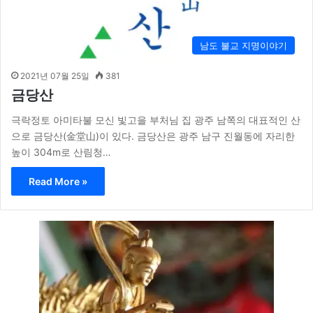
남도 불교 지명이야기
2021년 07월 25일
381
금당산
극락정토 아미타불 모신 빛고을 부처님 집 광주 남쪽의 대표적인 산
으로 금당산(金堂山)이 있다. 금당산은 광주 남구 진월동에 자리한
높이 304m로 산림청…
Read More »