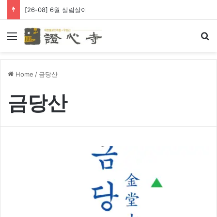
[26-08] 6월 살림살이
Menu
Se
Home
/
금당산
금당산