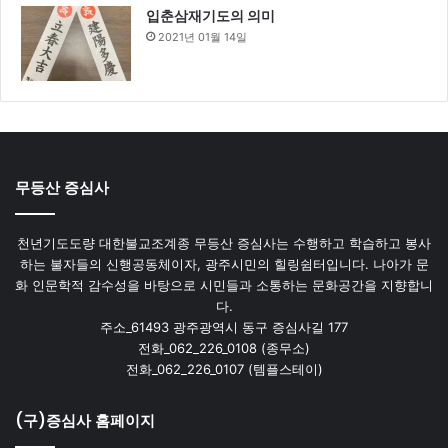
입춘삼재기도의 의미
2021년 01월 14일
무등산 증심사
천년기도도량 대한불교조계종 무등산 증심사는 수행하고 학습하고 봉사
하는 불자들의 신행공동체이자, 광주시민의 힐링쉼터입니다. 나아가 문
화 인문학적 감수성을 바탕으로 시민들과 소통하는 문화공간을 지향합니
다.
주소_61493 광주광역시 동구 증심사길 177
전화_062_226_0108 (종무소)
전화_062_226_0107 (템플스테이)
(구)증심사 홈페이지