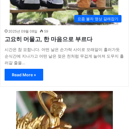
요즘 불자 명상 갈래잡기
2025년 09월 08일
59
고요히 머물고, 한 마음으로 부르다
시간은 참 묘합니다. 어떤 날은 손가락 사이로 모래알이 흘러가듯
순식간에 지나가고 어떤 날은 젖은 천처럼 무겁게 늘어져 도무지 흘
러갈 줄을…
Read More »