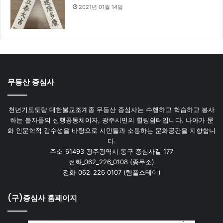
2021년 01월 14일
무등산 증심사
천년기도도량 대한불교조계종 무등산 증심사는 수행하고 학습하고 봉사
하는 불자들의 신행공동체이자, 광주시민의 힐링쉼터입니다. 나아가 문
화 인문학적 감수성을 바탕으로 시민들과 소통하는 문화공간을 지향합니
다.
주소_61493 광주광역시 동구 증심사길 177
전화_062_226_0108 (종무소)
전화_062_226_0107 (템플스테이)
(구)증심사 홈페이지