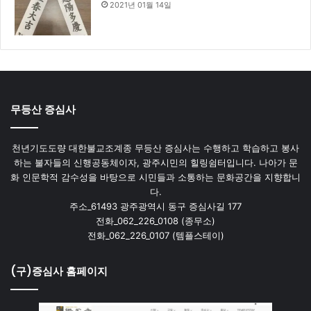
2021년 01월 14일
무등산 증심사
천년기도도량 대한불교조계종 무등산 증심사는 수행하고 학습하고 봉사
하는 불자들의 신행공동체이자, 광주시민의 힐링쉼터입니다. 나아가 문
화 인문학적 감수성을 바탕으로 시민들과 소통하는 문화공간을 지향합니
다.
주소_61493 광주광역시 동구 증심사길 177
전화_062_226_0108 (종무소)
전화_062_226_0107 (템플스테이)
(구)증심사 홈페이지