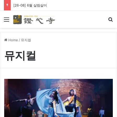
[26-08] 6월 살림살이
Menu
Se
Home
/
뮤지컬
뮤지컬