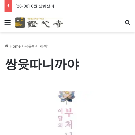
[26-08] 6월 살림살이
Menu
Se
Home
/
쌍윳따니까야
쌍윳따니까야