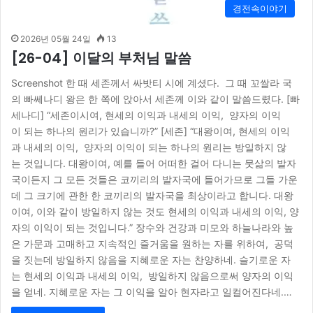
경전속이야기
2026년 05월 24일
13
[26-04] 이달의 부처님 말씀
Screenshot 한 때 세존께서 싸밧티 시에 계셨다. 그 때 꼬쌀라 국
의 빠쎄나디 왕은 한 쪽에 앉아서 세존께 이와 같이 말씀드렸다. [빠
세나디] “세존이시여, 현세의 이익과 내세의 이익, 양자의 이익
이 되는 하나의 원리가 있습니까?” [세존] “대왕이여, 현세의 이익
과 내세의 이익, 양자의 이익이 되는 하나의 원리는 방일하지 않
는 것입니다. 대왕이여, 예를 들어 어떠한 걸어 다니는 뭇삶의 발자
국이든지 그 모든 것들은 코끼리의 발자국에 들어가므로 그들 가운
데 그 크기에 관한 한 코끼리의 발자국을 최상이라고 합니다. 대왕
이여, 이와 같이 방일하지 않는 것도 현세의 이익과 내세의 이익, 양
자의 이익이 되는 것입니다.” 장수와 건강과 미모와 하늘나라와 높
은 가문과 고매하고 지속적인 즐거움을 원하는 자를 위하여, 공덕
을 짓는데 방일하지 않음을 지혜로운 자는 찬양하네. 슬기로운 자
는 현세의 이익과 내세의 이익, 방일하지 않음으로써 양자의 이익
을 얻네. 지혜로운 자는 그 이익을 알아 현자라고 일컬어진다네.…