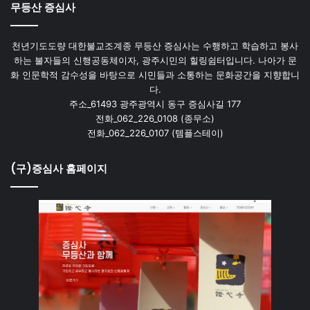
무등산 증심사
천년기도도량 대한불교조계종 무등산 증심사는 수행하고 학습하고 봉사
하는 불자들의 신행공동체이자, 광주시민의 힐링쉼터입니다. 나아가 문
화 인문학적 감수성을 바탕으로 시민들과 소통하는 문화공간을 지향합니
다.
주소_61493 광주광역시 동구 증심사길 177
전화_062_226_0108 (종무소)
전화_062_226_0107 (템플스테이)
(구)증심사 홈페이지