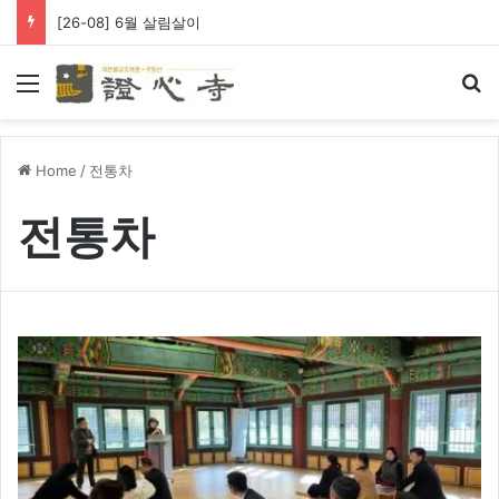
[26-08] 6월 살림살이
Menu
Se
Home
/
전통차
전통차