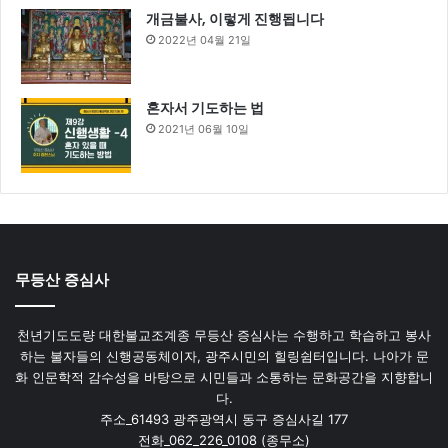
개금불사, 이렇게 진행됩니다
2022년 04월 21일
혼자서 기도하는 법
2021년 06월 10일
무등산 증심사
천년기도도량 대한불교조계종 무등산 증심사는 수행하고 학습하고 봉사
하는 불자들의 신행공동체이자, 광주시민의 힐링쉼터입니다. 나아가 문
화 인문학적 감수성을 바탕으로 시민들과 소통하는 문화공간을 지향합니
다.
주소_61493 광주광역시 동구 증심사길 177
전화_062_226_0108 (종무소)