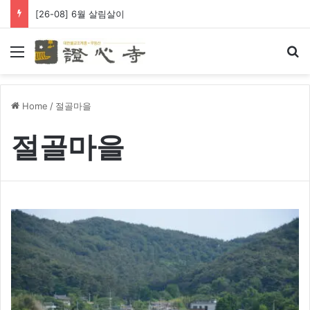
[26-08] 6월 살림살이
Menu
Se
Home
/
절골마을
절골마을