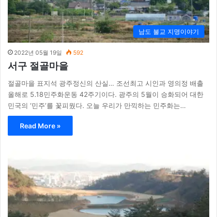
남도 불교 지명이야기
2022년 05월 19일
592
서구 절골마을
절골마을 표지석 광주정신의 산실… 조선최고 시인과 영의정 배출
올해로 5.18민주화운동 42주기이다. 광주의 5월이 승화되어 대한
민국의 ‘민주’를 꽃피웠다. 오늘 우리가 만끽하는 민주화는…
Read More »