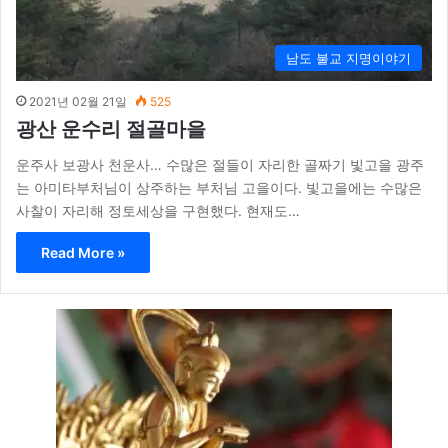
남도 불교 지명이야기
2021년 02월 21일
525
광산 운수리 절골마을
운주사 보광사 천운사… 수많은 절들이 자리한 골짜기 빛고을 광주
는 아미타부처님이 상주하는 부처님 고을이다. 빛고을에는 수많은
사찰이 자리해 정토세상을 구현했다. 현재도…
Read More »