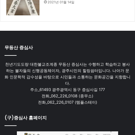
2021년 01월 14일
무등산 증심사
천년기도도량 대한불교조계종 무등산 증심사는 수행하고 학습하고 봉사
하는 불자들의 신행공동체이자, 광주시민의 힐링쉼터입니다. 나아가 문
화 인문학적 감수성을 바탕으로 시민들과 소통하는 문화공간을 지향합니
다.
주소_61493 광주광역시 동구 증심사길 177
전화_062_226_0108 (종무소)
전화_062_226_0107 (템플스테이)
(구)증심사 홈페이지