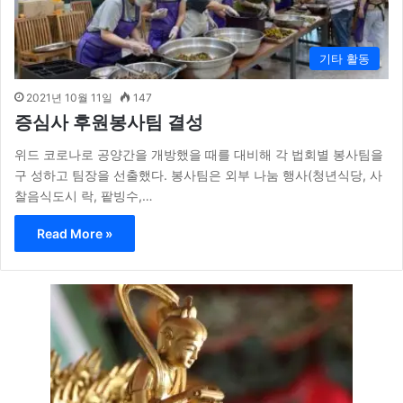
기타 활동
2021년 10월 11일
147
증심사 후원봉사팀 결성
위드 코로나로 공양간을 개방했을 때를 대비해 각 법회별 봉사팀을
구 성하고 팀장을 선출했다. 봉사팀은 외부 나눔 행사(청년식당, 사
찰음식도시 락, 팥빙수,…
Read More »