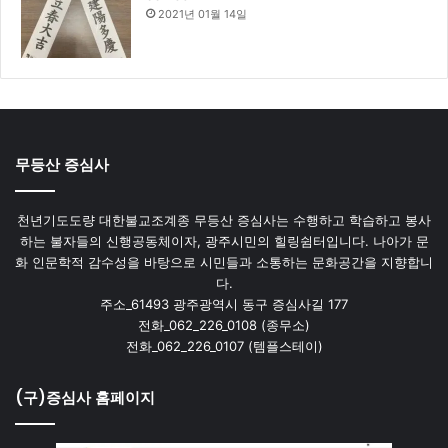
2021년 01월 14일
무등산 증심사
천년기도도량 대한불교조계종 무등산 증심사는 수행하고 학습하고 봉사
하는 불자들의 신행공동체이자, 광주시민의 힐링쉼터입니다. 나아가 문
화 인문학적 감수성을 바탕으로 시민들과 소통하는 문화공간을 지향합니
다.
주소_61493 광주광역시 동구 증심사길 177
전화_062_226_0108 (종무소)
전화_062_226_0107 (템플스테이)
(구)증심사 홈페이지