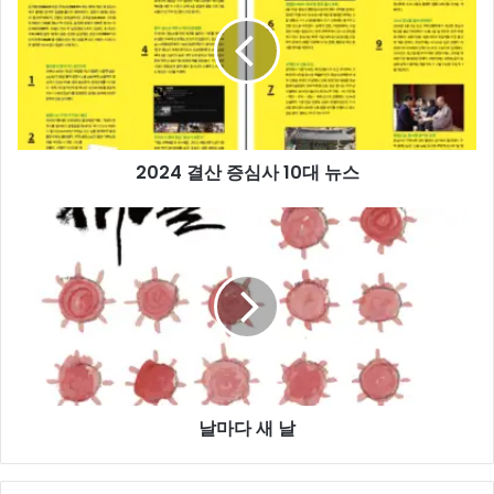
산
증
심
사
10
대
뉴
2024 결산 증심사 10대 뉴스
스
날
마
다
새
날
날마다 새 날