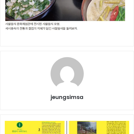
jeungsimsa
2024
결