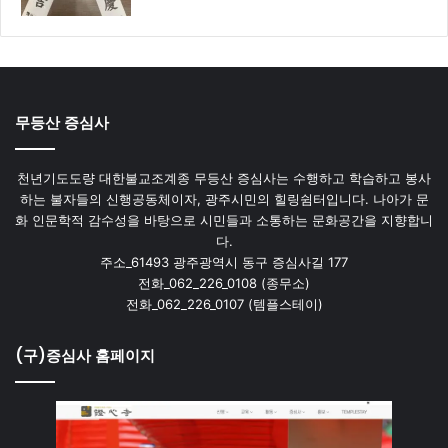
무등산 증심사
천년기도도량 대한불교조계종 무등산 증심사는 수행하고 학습하고 봉사
하는 불자들의 신행공동체이자, 광주시민의 힐링쉼터입니다. 나아가 문
화 인문학적 감수성을 바탕으로 시민들과 소통하는 문화공간을 지향합니
다.
주소_61493 광주광역시 동구 증심사길 177
전화_062_226_0108 (종무소)
전화_062_226_0107 (템플스테이)
(구)증심사 홈페이지