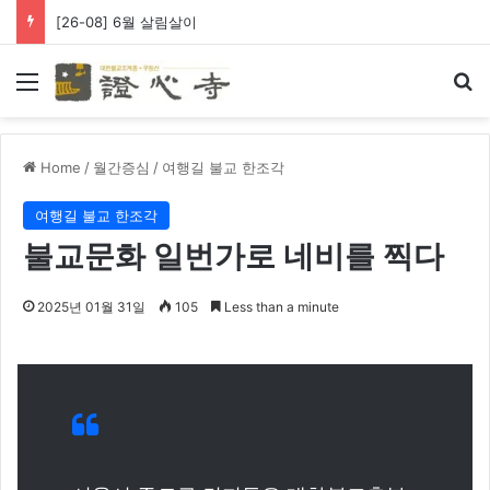
[26-08] 6월 살림살이
Menu
Se
Home
/
월간증심
/
여행길 불교 한조각
여행길 불교 한조각
불교문화 일번가로 네비를 찍다
2025년 01월 31일
105
Less than a minute