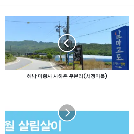
해
남
미
황
사
사
하
촌
우
해남 미황사 사하촌 우분리(서정마을)
분
리
(서
2024
정
년
마
5
을)
월
살
림
살
이