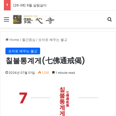
[26-08] 6월 살림살이
Menu
Se
Home
/
월간증심
/
숫자로 배우는 불교
숫자로 배우는 불교
칠불통계게(七佛通戒偈)
2024년 07월 01일
1,150
1 minute read