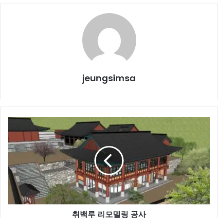
jeungsimsa
취
백
루
리
모
델
링
공
사
취백루 리모델링 공사