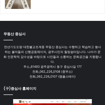
무등산 증심사
천년기도도량 대한불교조계종 무등산 증심사는 수행하고 학습하고 봉사
하는 불자들의 신행공동체이자, 광주시민의 힐링쉼터입니다. 나아가 문
화 인문학적 감수성을 바탕으로 시민들과 소통하는 문화공간을 지향합니
다.
주소_61493 광주광역시 동구 증심사길 177
전화_062_226_0108 (종무소)
전화_062_226_0107 (템플스테이)
(구)증심사 홈페이지