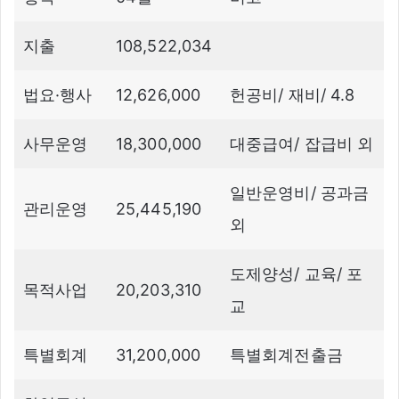
지출
108,522,034
법요·행사
12,626,000
헌공비/ 재비/ 4.8
사무운영
18,300,000
대중급여/ 잡급비 외
일반운영비/ 공과금
관리운영
25,445,190
외
도제양성/ 교육/ 포
목적사업
20,203,310
교
특별회계
31,200,000
특별회계전출금