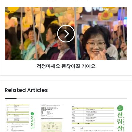
걱
정
마
세
요
괜
찮
아
질
걱정마세요 괜찮아질 거예요
거
예
요
Related Articles