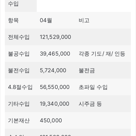
수입
항목
04월
비고
전체수입
121,529,000
불공수입
39,465,000
각종 기도/ 재/ 인등
불전수입
5,724,000
불전금
4.8절수입
56,550,000
초파일 수입
기타수입
19,340,000
시주금 등
기본재산
450,000