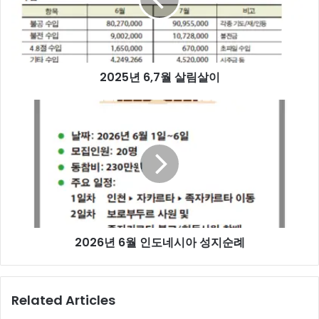
살
림
살
이
2025년 6,7월 살림살이
2026
년
6
월
인
도
네
시
아
2026년 6월 인도네시아 성지순례
성
지
순
례
Related Articles