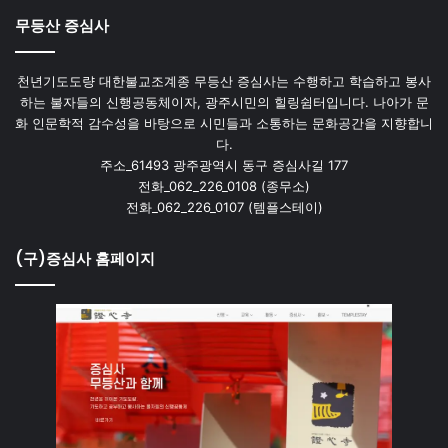
무등산 증심사
천년기도도량 대한불교조계종 무등산 증심사는 수행하고 학습하고 봉사
하는 불자들의 신행공동체이자, 광주시민의 힐링쉼터입니다. 나아가 문
화 인문학적 감수성을 바탕으로 시민들과 소통하는 문화공간을 지향합니
다.
주소_61493 광주광역시 동구 증심사길 177
전화_062_226_0108 (종무소)
전화_062_226_0107 (템플스테이)
(구)증심사 홈페이지