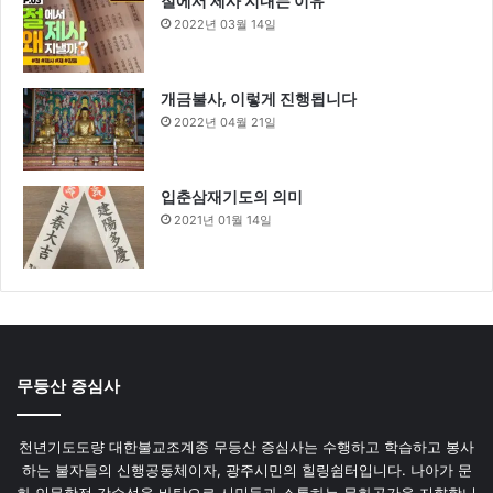
절에서 제사 지내는 이유
2022년 03월 14일
개금불사, 이렇게 진행됩니다
2022년 04월 21일
입춘삼재기도의 의미
2021년 01월 14일
무등산 증심사
천년기도도량 대한불교조계종 무등산 증심사는 수행하고 학습하고 봉사
하는 불자들의 신행공동체이자, 광주시민의 힐링쉼터입니다. 나아가 문
화 인문학적 감수성을 바탕으로 시민들과 소통하는 문화공간을 지향합니