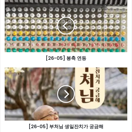
[26-
05]
봉
축
연
등
[26-05] 봉축 연등
[26-
05]
부
처
님
생
일
잔
치
[26-05] 부처님 생일잔치가 궁금해
가