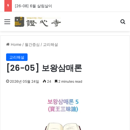
[26-08] 왕생극락 바라옵니다
Menu
Se
Home
/
월간증심
/
교리해설
교리해설
[26-05] 보왕삼매론
2026년 05월 24일
24
2 minutes read