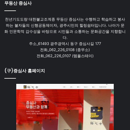
무등산 증심사
천년기도도량 대한불교조계종 무등산 증심사는 수행하고 학습하고 봉사
하는 불자들의 신행공동체이자, 광주시민의 힐링쉼터입니다. 나아가 문
화 인문학적 감수성을 바탕으로 시민들과 소통하는 문화공간을 지향합니
다.
주소_61493 광주광역시 동구 증심사길 177
전화_062_226_0108 (종무소)
전화_062_226_0107 (템플스테이)
(구)증심사 홈페이지