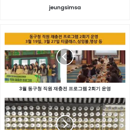
jeungsimsa
3
월
동
구
청 직
원 재
충
전 프
로
3월 동구청 직원 재충전 프로그램 2회기 운영
그
램 2
회
[26-
기 운
05]
영
봉
축
연