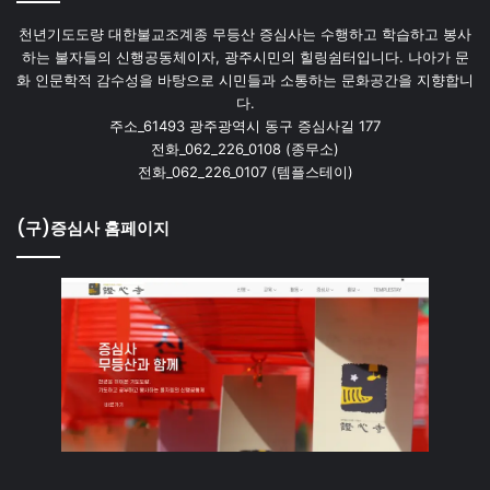
천년기도도량 대한불교조계종 무등산 증심사는 수행하고 학습하고 봉사
하는 불자들의 신행공동체이자, 광주시민의 힐링쉼터입니다. 나아가 문
화 인문학적 감수성을 바탕으로 시민들과 소통하는 문화공간을 지향합니
다.
주소_61493 광주광역시 동구 증심사길 177
전화_062_226_0108 (종무소)
전화_062_226_0107 (템플스테이)
(구)증심사 홈페이지