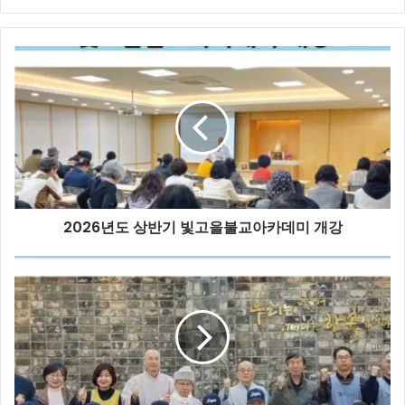
2026
년
도
상
반
기
빛
고
을
2026년도 상반기 빛고을불교아카데미 개강
불
교
아
3
카
월
데
중
미
현
개
스
강
님
의
행