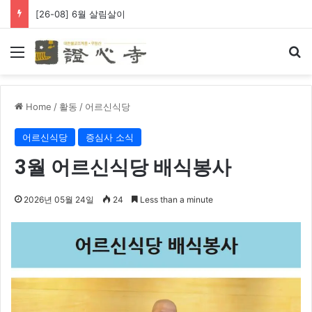
[26-08] 6월 살림살이
Menu
Se
Home
/
활동
/
어르신식당
어르신식당
증심사 소식
3월 어르신식당 배식봉사
2026년 05월 24일
24
Less than a minute