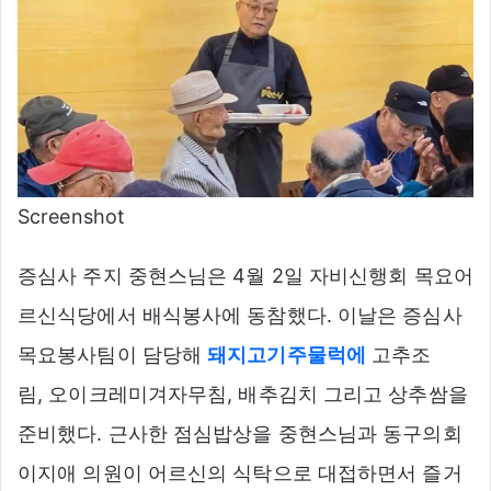
Screenshot
증심사 주지 중현스님은 4월 2일 자비신행회 목요어
르신식당에서 배식봉사에 동참했다. 이날은 증심사
목요봉사팀이 담당해
돼지고기주물럭에
고추조
림, 오이크레미겨자무침, 배추김치 그리고 상추쌈을
준비했다. 근사한 점심밥상을 중현스님과 동구의회
이지애 의원이 어르신의 식탁으로 대접하면서 즐거