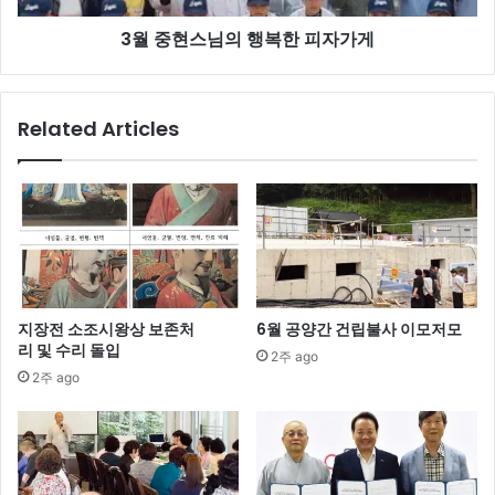
복
3월 중현스님의 행복한 피자가게
한
피
자
가
Related Articles
게
지장전 소조시왕상 보존처
6월 공양간 건립불사 이모저모
리 및 수리 돌입
2주 ago
2주 ago