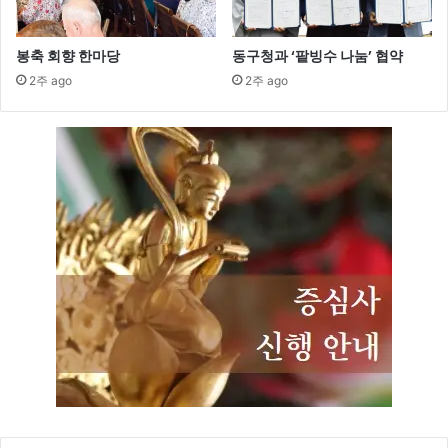
봉축 회향 한마당
동구청과 ‘팥빙수 나눔’ 협약
2주 ago
2주 ago