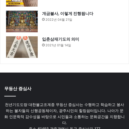
개금불사, 이렇게 진행됩니다
2022년 04월 21일
입춘삼재기도의 의미
2021년 01월 14일
무등산 증심사
천년기도도량 대한불교조계종 무등산 증심사는 수행하고 학습하고 봉사
하는 불자들의 신행공동체이자, 광주시민의 힐링쉼터입니다. 나아가 문
화 인문학적 감수성을 바탕으로 시민들과 소통하는 문화공간을 지향합니
다.
주소_61493 광주광역시 동구 증심사길 177