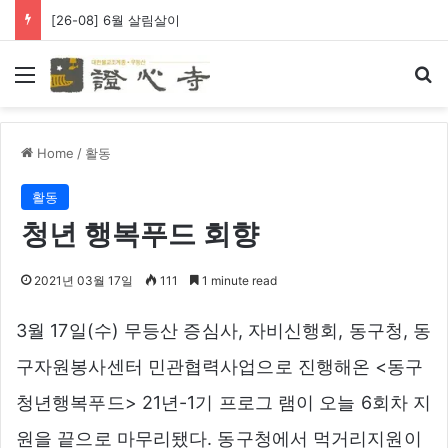
[26-08] 6월 살림살이
Menu
Se
Home
/
활동
활동
청년 행복푸드 회향
2021년 03월 17일
111
1 minute read
3월 17일(수) 무등산 증심사, 자비신행회, 동구청, 동
구자원봉사센터 민관협력사업으로 진행해온 <동구
청년행복푸드> 21년-1기 프로그 램이 오늘 6회차 지
원을 끝으로 마무리됐다. 동구청에서 먹거리지원이