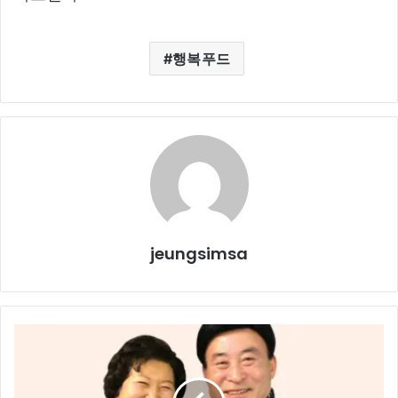
행복푸드
jeungsimsa
기
도,
함
께