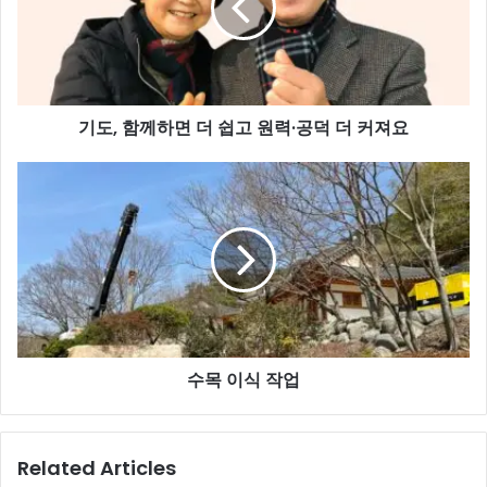
하
면
더
쉽
고
기도, 함께하면 더 쉽고 원력·공덕 더 커져요
원
력
·
수
공
목
덕
이
더
식
커
작
져
업
요
수목 이식 작업
Related Articles