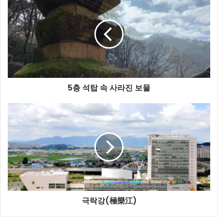
층
석
탑
속
사
라
진
보
5층 석탑 속 사라진 보물
물
극
락
강
(極
樂
江)
극락강(極樂江)