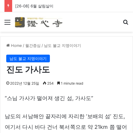
[26-08] 6월 살림살이
Menu
Se
Home
/
월간증심
/
남도 불교 지명이야기
남도 불교 지명이야기
진도 가사도
2022년 12월 25일
254
1 minute read
“스님 가사가 떨어져 생긴 섬, 가사도”
남도의 서남해안 끝자리에 자리한 ‘보배의 섬’ 진도,
여기서 다시 바다 건너 북서쪽으로 약 21km 쯤 떨어