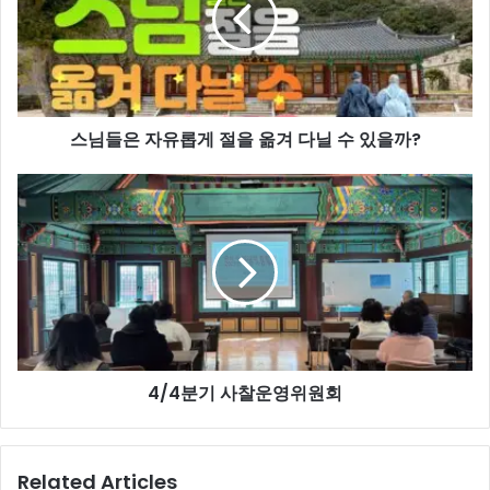
자
유
롭
게
절
스님들은 자유롭게 절을 옮겨 다닐 수 있을까?
을
옮
겨
4/4
다
분
닐
기
수
사
있
찰
을
운
까?
영
위
원
4/4분기 사찰운영위원회
회
Related Articles