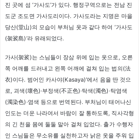
진 곳에 섬 ‘가사도’가 있다. 행정구역으로는 전남 진
도군 조도면 가사도리이다. 가사도라는 지명은 마을
당산(堂山)의 모습이 부처님 옷과 같다 하여 ‘가사도
(袈裟島)’라 유래되었다.
가사(袈裟)는 스님들이 장삼 위에 입는 옷으로, 오른
쪽 어깨를 드러내고 왼쪽 어깨에 걸쳐 입는 법의(法
衣)이다. 범어인 카사야(Kasaya)’에서 음을 딴 것으
로, 괴색(壞色)·부정색(不正色)·탁색(濁色)·탁염색
(濁染色)·염색 등으로 번역된다. 부처님이 태어나신
인도는 더운 나라여서 바람이 잘 통하도록, 직사각형
의 긴 천을 몸에 둘둘 말아 걸쳐 입었다. 출가 수행자
인 스님들은 무소유를 실천하고자 낡은 옷을 주워 입