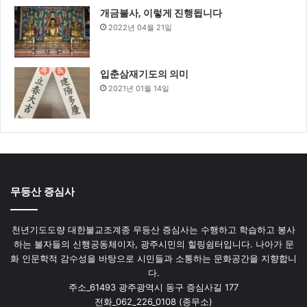
개금불사, 이렇게 진행됩니다
2022년 04월 21일
입춘삼재기도의 의미
2021년 01월 14일
무등산 증심사
천년기도도량 대한불교조계종 무등산 증심사는 수행하고 학습하고 봉사
하는 불자들의 신행공동체이자, 광주시민의 힐링쉼터입니다. 나아가 문
화 인문학적 감수성을 바탕으로 시민들과 소통하는 문화공간을 지향합니
다.
주소_61493 광주광역시 동구 증심사길 177
전화_062_226_0108 (종무소)