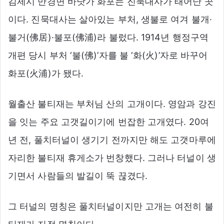
김제시 만경면 바닷가 화포는 진묵대사가 태어난 곳
이다. 진묵대사는 살아있는 부처, 생불로 여겨 불개·
불거(佛居)·불포(佛浦)라 불렀다. 1914년 행정구역
개편 당시 부처 ‘불(佛)’자를 불 ‘화(火)’자로 바꾸어
화포(火浦)가 됐다.
월출산 불티재는 부처님 산의 고개이다. 영암과 강진
을 잇는 주요 고갯길이기에 번잡한 고개였다. 20여
년 전, 풀치터널이 생기기 전까지만 해도 고갯마루에
자리한 불티재 휴게소가 번창했다. 그러나 터널이 생
기면서 사람들의 발길이 뚝 끊겼다.
그 터널의 명칭은 풀치터널이지만 고개는 여전히 불