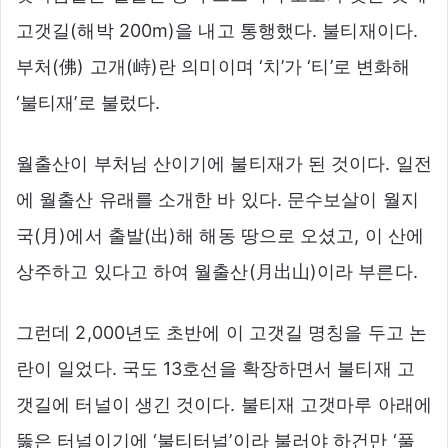
고갯길(해박 200m)을 내고 통행했다. 불티재이다.
부처(佛) 고개(峙)란 의미이며 ‘치’가 ‘티’로 변화해
‘불티재’로 불렀다.
월출산이 부처님 산이기에 불티재가 된 것이다. 일전
에 월출산 유래를 소개한 바 있다. 문수보살이 월지
국(月)에서 출발(出)해 해동 땅으로 오셨고, 이 산에
상주하고 있다고 하여 월출산(月出山)이라 부른다.
그런데 2,000년도 초반에 이 고갯길 명칭을 두고 논
란이 일었다. 국도 13호선을 확장하면서 불티재 고
갯길에 터널이 생긴 것이다. 불티재 고갯마루 아래에
뚫은 터널이기에 ‘불티터널’이라 불러야 하건만 ‘풀