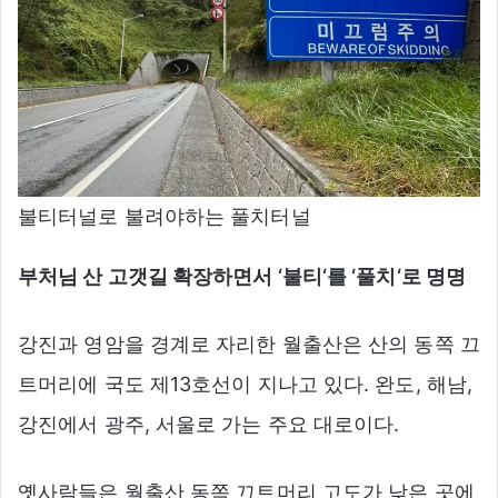
불티터널로 불려야하는 풀치터널
부처님 산 고갯길 확장하면서
‘
불티
‘
를
‘
풀치
‘
로 명명
강진과 영암을 경계로 자리한 월출산은 산의 동쪽 끄
트머리에 국도 제13호선이 지나고 있다. 완도, 해남,
강진에서 광주, 서울로 가는 주요 대로이다.
옛사람들은 월출산 동쪽 끄트머리 고도가 낮은 곳에