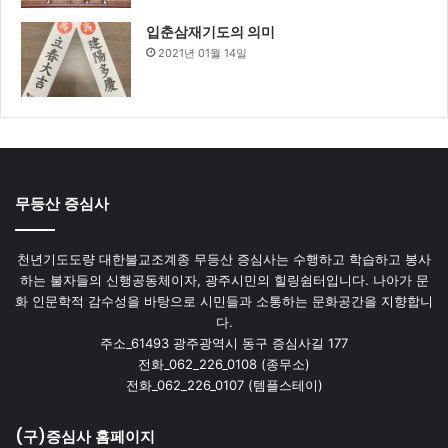
입춘삼재기도의 의미
2021년 01월 14일
무등산 증심사
천년기도도량 대한불교조계종 무등산 증심사는 수행하고 학습하고 봉사
하는 불자들의 신행공동체이자, 광주시민의 힐링쉼터입니다. 나아가 문
화 인문학적 감수성을 바탕으로 시민들과 소통하는 문화공간을 지향합니
다.
주소_61493 광주광역시 동구 증심사길 177
전화_062_226_0108 (종무소)
전화_062_226_0107 (템플스테이)
(구)증심사 홈페이지