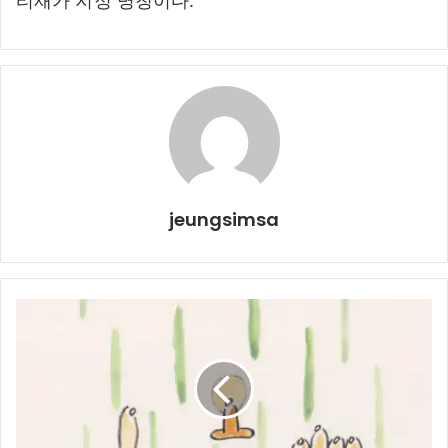
티재가 지정 명칭이다.
jeungsimsa
인
욕
선
인
(忍
辱
仙