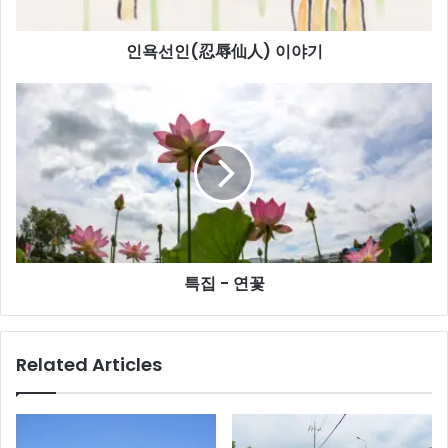
人)
이
인욕선인(忍辱仙人) 이야기
야
기
특
집
-
연
꽃
특집 - 연꽃
Related Articles