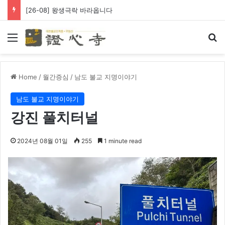
[26-08] 왕생극락 바라옵니다
Menu
Se
Home
/
월간증심
/
남도 불교 지명이야기
남도 불교 지명이야기
강진 풀치터널
2024년 08월 01일
255
1 minute read