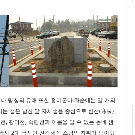
나 명칭의 유래 또한 흥미롭다.화순에는 열 개의
는 샘은 남산 앞 자치샘을 중심으로 한천(寒泉),
촌천, 광덕천, 죽림천과 이름을 알 수 없는 동네 샘
송광사 2대 국사인 진각혜심 스님의 자취가 남아있