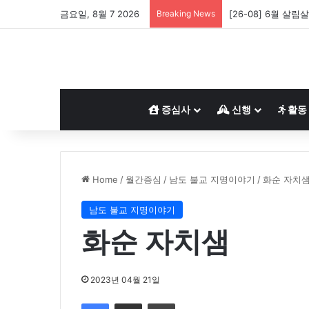
금요일, 8월 7 2026
Breaking News
[26-08] 6월 살림
증심사
신행
활동
Home
/
월간증심
/
남도 불교 지명이야기
/
화순 자치
남도 불교 지명이야기
화순 자치샘
2023년 04월 21일
Facebook
Share via Email
Print