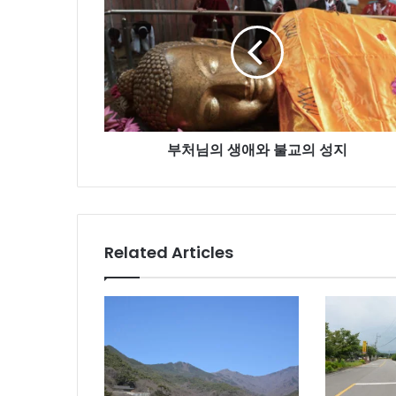
님
의
생
애
와
불
교
부처님의 생애와 불교의 성지
의
성
지
Related Articles