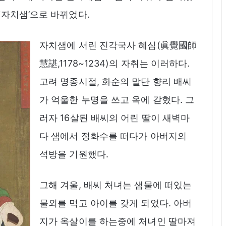
‘자치샘’으로 바뀌었다.
자치샘에 서린 진각국사 혜심(眞覺國師
慧諶,1178~1234)의 자취는 이러하다.
고려 명종시절, 화순의 말단 향리 배씨
가 억울한 누명을 쓰고 옥에 갇혔다. 그
러자 16살된 배씨의 어린 딸이 새벽마
다 샘에서 정화수를 떠다가 아버지의
석방을 기원했다.
그해 겨울, 배씨 처녀는 샘물에 떠있는
물외를 먹고 아이를 갖게 되었다. 아버
지가 옥살이를 하는중에 처녀인 딸마져