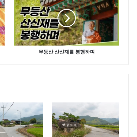
산
산
신
재
를
봉
행
무등산 산신재를 봉행하며
하
며