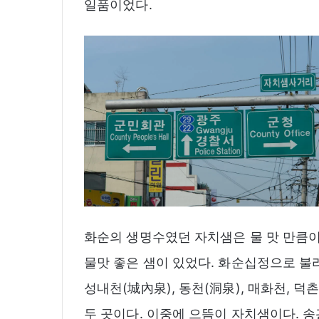
일품이었다.
화순의 생명수였던 자치샘은 물 맛 만큼이
물맛 좋은 샘이 있었다. 화순십정으로 불리
성내천(城內泉), 동천(洞泉), 매화천, 덕
두 곳이다. 이중에 으뜸이 자치샘이다. 