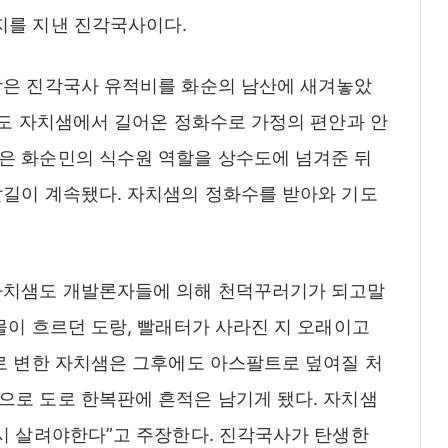
지를 지낸 진각국사이다.
담은 진각국사 유적비를 화순의 남산에 새겨놓았
들도 자치샘에서 길어온 정화수로 가정의 편안과 안
은 화순민의 식수원 역할을 상수도에 넘겨준 뒤
발길이 계속됐다. 자치샘의 정화수를 받아와 기도
자치샘도 개발론자들에 의해 천덕꾸러기가 되고말
물이 흐르던 도랑, 빨래터가 사라진 지 오래이고
로 변한 자치샘은 그후에도 아스팔트로 덮여질 처
으로 도로 한복판에 흔적은 남기게 됐다. 자치샘
시 살려야한다”고 주장한다. 진각국사가 탄생한