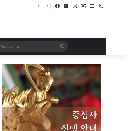
Facebook
YouTube
Instagram
Random Article
Sidebar
Switch skin
Search
for