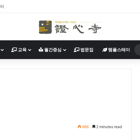
살이
교육
월간증심
법문집
템플스테이
샘
666
2 minutes read