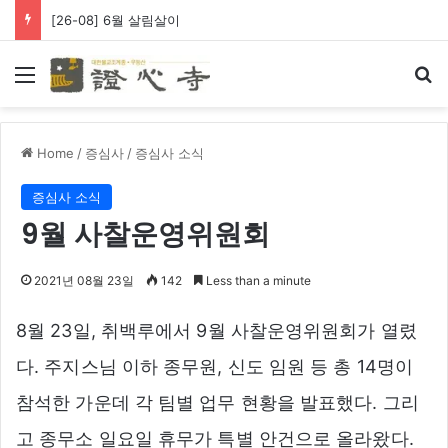
[26-08] 6월 살림살이
Menu
Se
Home
/
증심사
/
증심사 소식
증심사 소식
9월 사찰운영위원회
2021년 08월 23일
142
Less than a minute
8월 23일, 취백루에서 9월 사찰운영위원회가 열렸
다. 주지스님 이하 종무원, 신도 임원 등 총 14명이
참석한 가운데 각 팀별 업무 현황을 발표했다. 그리
고 종무소 일요일 휴무가 특별 안건으로 올라왔다.