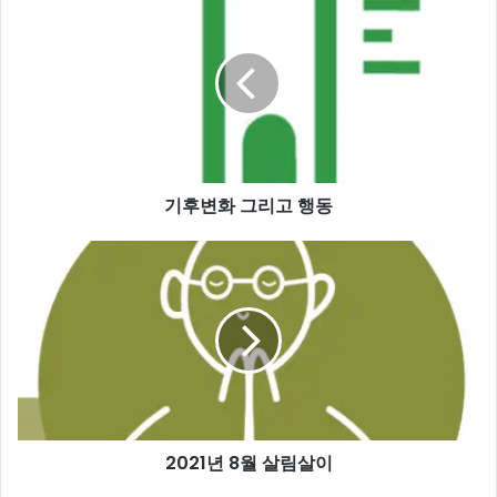
후
변
화
그
리
고
행
동
기후변화 그리고 행동
2021
년
8
월
살
림
살
이
2021년 8월 살림살이