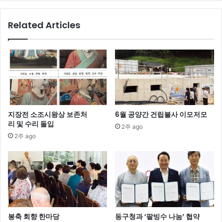
Related Articles
지장전 소조시왕상 보존처
6월 공양간 건립불사 이모저모
리 및 수리 돌입
2주 ago
2주 ago
봉축 회향 한마당
동구청과 ‘팥빙수 나눔’ 협약